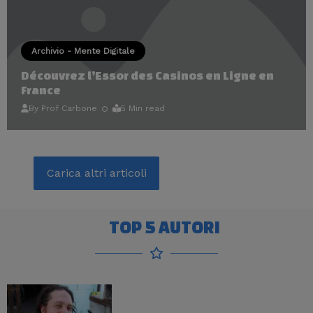
Archivio - Mente Digitale
Découvrez l’Essor des Casinos en Ligne en
France
By
Prof Carbone
5 Min read
Carica altri articoli
Carica altri articoli
TOP 5 AUTORI