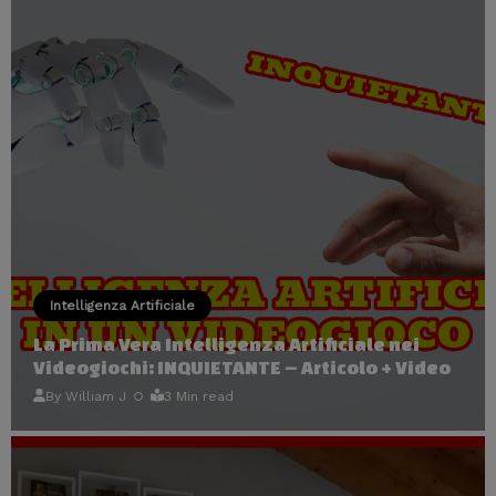
Intelligenza Artificiale
La Prima Vera Intelligenza Artificiale nei
Videogiochi: INQUIETANTE – Articolo + Video
By
William J
3 Min read