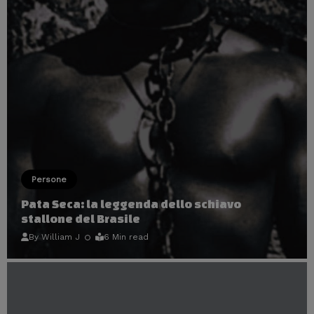
Persone
Pata Seca: la leggenda dello schiavo
stallone del Brasile
By
William J
6 Min read