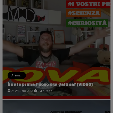
Animali
È nato prima l’uovo o la gallina? [VIDEO]
By
William J
1 Min read