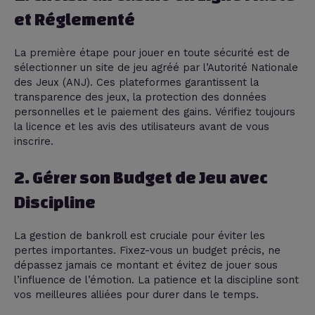
et Réglementé
La première étape pour jouer en toute sécurité est de
sélectionner un site de jeu agréé par l’Autorité Nationale
des Jeux (ANJ). Ces plateformes garantissent la
transparence des jeux, la protection des données
personnelles et le paiement des gains. Vérifiez toujours
la licence et les avis des utilisateurs avant de vous
inscrire.
2. Gérer son Budget de Jeu avec
Discipline
La gestion de bankroll est cruciale pour éviter les
pertes importantes. Fixez-vous un budget précis, ne
dépassez jamais ce montant et évitez de jouer sous
l’influence de l’émotion. La patience et la discipline sont
vos meilleures alliées pour durer dans le temps.