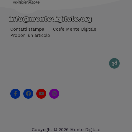
info@mentedigitale.org
Contatti stampa
Cos'è Mente Digitale
Proponi un articolo
F
F
Y
I
a
a
o
n
c
c
u
s
e
e
t
t
b
b
u
a
o
o
b
g
o
o
e
r
k
k
a
Copyright © 2026 Mente Digitale
-
m