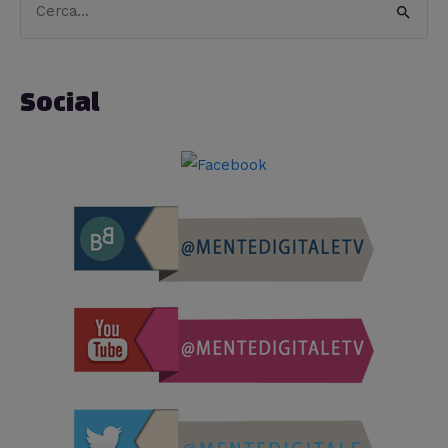
C
a
e
t
r
e
Social
c
g
a
o
:
r
i
e