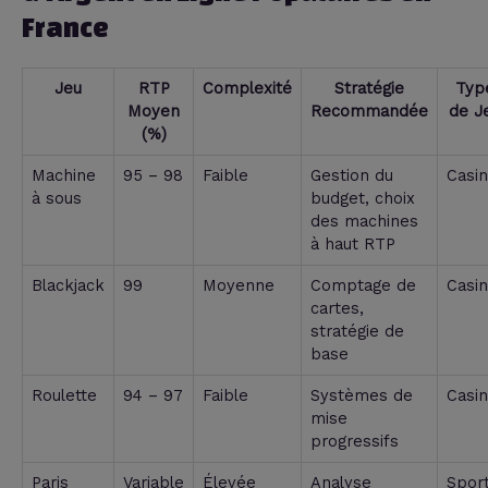
France
Jeu
RTP
Complexité
Stratégie
Typ
Moyen
Recommandée
de J
(%)
Machine
95 – 98
Faible
Gestion du
Casi
à sous
budget, choix
des machines
à haut RTP
Blackjack
99
Moyenne
Comptage de
Casi
cartes,
stratégie de
base
Roulette
94 – 97
Faible
Systèmes de
Casi
mise
progressifs
Paris
Variable
Élevée
Analyse
Spor