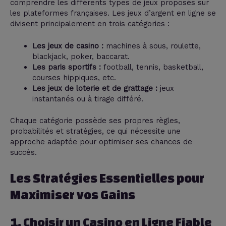
comprendre les différents types de jeux proposés sur
les plateformes françaises. Les jeux d’argent en ligne se
divisent principalement en trois catégories :
Les jeux de casino :
machines à sous, roulette,
blackjack, poker, baccarat.
Les paris sportifs :
football, tennis, basketball,
courses hippiques, etc.
Les jeux de loterie et de grattage :
jeux
instantanés ou à tirage différé.
Chaque catégorie possède ses propres règles,
probabilités et stratégies, ce qui nécessite une
approche adaptée pour optimiser ses chances de
succès.
Les Stratégies Essentielles pour
Maximiser vos Gains
1. Choisir un Casino en Ligne Fiable