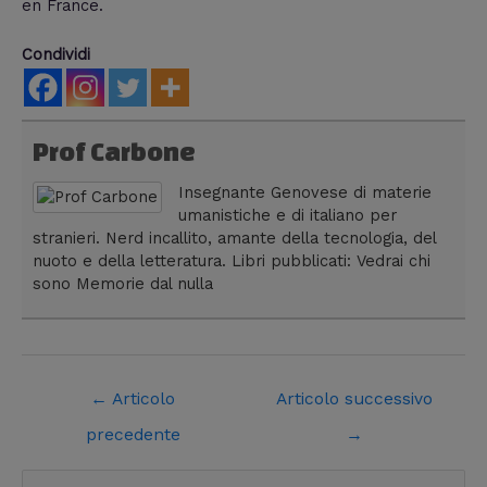
en France.
Condividi
Prof Carbone
Insegnante Genovese di materie
umanistiche e di italiano per
stranieri. Nerd incallito, amante della tecnologia, del
nuoto e della letteratura. Libri pubblicati: Vedrai chi
sono Memorie dal nulla
←
Articolo
Articolo successivo
precedente
→
C