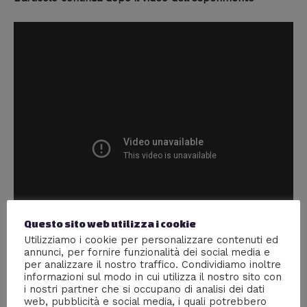
Questo sito web utilizza i cookie
Utilizziamo i cookie per personalizzare contenuti ed
annunci, per fornire funzionalità dei social media e
per analizzare il nostro traffico. Condividiamo inoltre
informazioni sul modo in cui utilizza il nostro sito con
i nostri partner che si occupano di analisi dei dati
web, pubblicità e social media, i quali potrebbero
Cosa Ci Insegna Questo Esperimento?