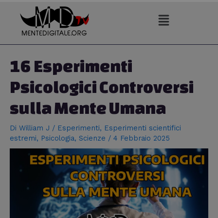
Vai
al
contenuto
Navigazione
articoli
16 Esperimenti
Psicologici Controversi
sulla Mente Umana
Di
William J
/
Esperimenti
,
Esperimenti scientifici
estremi
,
Psicologia
,
Scienze
/
4 Febbraio 2025