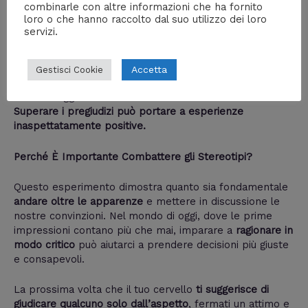
combinarle con altre informazioni che ha fornito
loro o che hanno raccolto dal suo utilizzo dei loro
I pregiudizi influenzano le nostre decisioni più di quanto
servizi.
pensiamo.
Il nostro cervello utilizza esperienze passate
e stereotipi per formulare giudizi
rapidi
, ma non sempre
corretti.
Accetta
Gestisci Cookie
Spesso vediamo ciò che ci aspettiamo di vedere
, e non
la realtà oggettiva.
Superare i pregiudizi può portare a esperienze
inaspettatamente positive.
Perché È Importante Combattere gli Stereotipi?
Questo esperimento dimostra quanto sia fondamentale
andare oltre le apparenze
e mettere in discussione le
nostre convinzioni. Nel mondo di oggi, dove le prime
impressioni contano più che mai, imparare a
ragionare in
modo critico
può aiutarci a prendere decisioni più giuste
e consapevoli.
La prossima volta che il tuo cervello
ti suggerisce di
giudicare qualcuno solo dall’aspetto
, fermati un attimo e