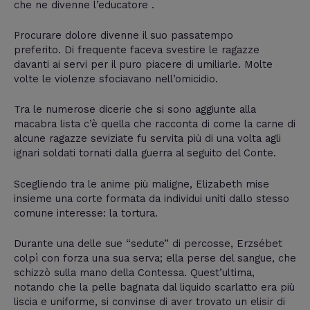
che ne divenne l’educatore .
Procurare dolore divenne il suo passatempo
preferito. Di frequente faceva svestire le ragazze
davanti ai servi per il puro piacere di umiliarle. Molte
volte le violenze sfociavano nell’omicidio.
Tra le numerose dicerie che si sono aggiunte alla
macabra lista c’è quella che racconta di come la carne di
alcune ragazze seviziate fu servita più di una volta agli
ignari soldati tornati dalla guerra al seguito del Conte.
Scegliendo tra le anime più maligne, Elizabeth mise
insieme una corte formata da individui uniti dallo stesso
comune interesse: la tortura.
Durante una delle sue “sedute” di percosse, Erzsébet
colpì con forza una sua serva; ella perse del sangue, che
schizzò sulla mano della Contessa. Quest’ultima,
notando che la pelle bagnata dal liquido scarlatto era più
liscia e uniforme, si convinse di aver trovato un elisir di