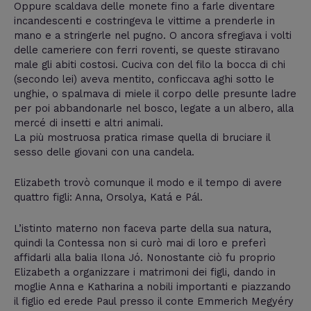
Oppure scaldava delle monete fino a farle diventare
incandescenti e costringeva le vittime a prenderle in
mano e a stringerle nel pugno. O ancora sfregiava i volti
delle cameriere con ferri roventi, se queste stiravano
male gli abiti costosi. Cuciva con del filo la bocca di chi
(secondo lei) aveva mentito, conficcava aghi sotto le
unghie, o spalmava di miele il corpo delle presunte ladre
per poi abbandonarle nel bosco, legate a un albero, alla
mercé di insetti e altri animali.
La più mostruosa pratica rimase quella di bruciare il
sesso delle giovani con una candela.
Elizabeth trovò comunque il modo e il tempo di avere
quattro figli: Anna, Orsolya, Katá e Pál.
L’istinto materno non faceva parte della sua natura,
quindi la Contessa non si curò mai di loro e preferì
affidarli alla balia Ilona Jó. Nonostante ciò fu proprio
Elizabeth a organizzare i matrimoni dei figli, dando in
moglie Anna e Katharina a nobili importanti e piazzando
il figlio ed erede Paul presso il conte Emmerich Megyéry