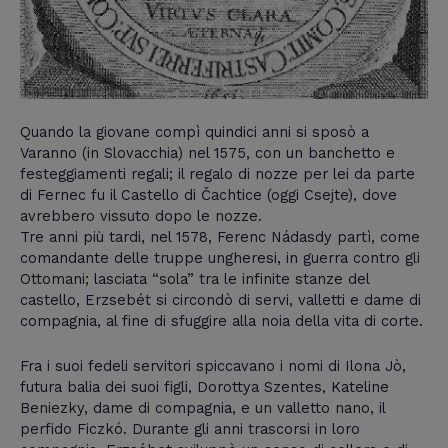
Quando la giovane compì quindici anni si sposò a
Varanno (in Slovacchia) nel 1575, con un banchetto e
festeggiamenti regali; il regalo di nozze per lei da parte
di Fernec fu il Castello di Čachtice (oggi Csejte), dove
avrebbero vissuto dopo le nozze.
Tre anni più tardi, nel 1578, Ferenc Nádasdy partì, come
comandante delle truppe ungheresi, in guerra contro gli
Ottomani; lasciata “sola” tra le infinite stanze del
castello, Erzsebét si circondò di servi, valletti e dame di
compagnia, al fine di sfuggire alla noia della vita di corte.
Fra i suoi fedeli servitori spiccavano i nomi di Ilona Jò,
futura balia dei suoi figli, Dorottya Szentes, Kateline
Beniezky, dame di compagnia, e un valletto nano, il
perfido Ficzkó. Durante gli anni trascorsi in loro