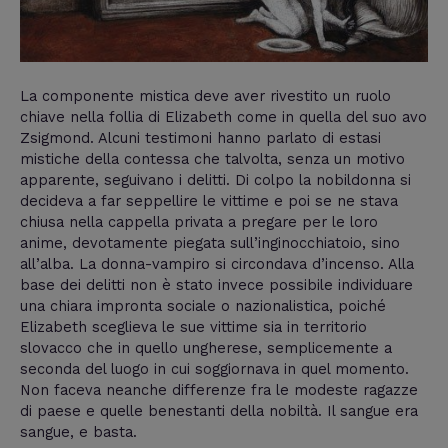
La componente mistica deve aver rivestito un ruolo
chiave nella follia di Elizabeth come in quella del suo avo
Zsigmond. Alcuni testimoni hanno parlato di estasi
mistiche della contessa che talvolta, senza un motivo
apparente, seguivano i delitti. Di colpo la nobildonna si
decideva a far seppellire le vittime e poi se ne stava
chiusa nella cappella privata a pregare per le loro
anime, devotamente piegata sull’inginocchiatoio, sino
all’alba. La donna-vampiro si circondava d’incenso. Alla
base dei delitti non è stato invece possibile individuare
una chiara impronta sociale o nazionalistica, poiché
Elizabeth sceglieva le sue vittime sia in territorio
slovacco che in quello ungherese, semplicemente a
seconda del luogo in cui soggiornava in quel momento.
Non faceva neanche differenze fra le modeste ragazze
di paese e quelle benestanti della nobiltà. Il sangue era
sangue, e basta.