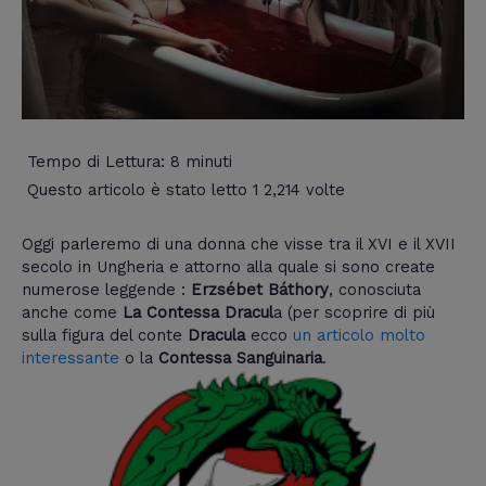
Tempo di Lettura:
8
minuti
Questo articolo è stato letto 1 2,214 volte
Oggi parleremo di una donna che visse tra il XVI e il XVII
secolo in Ungheria e attorno alla quale si sono create
numerose leggende :
Erzsébet Báthory
, conosciuta
anche come
La Contessa Dracul
a (per scoprire di più
sulla figura del conte
Dracula
ecco
un articolo molto
interessante
o la
Contessa Sanguinaria
.