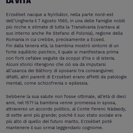
LA VITA
Erzsébet nacque a Nyírbátor, nella parte nord-est
dell’Ungheria il 7 Agosto 1560, in una delle famiglie nobili
più ricche e stimate di tutta la Transilvania (vantava al
suo interno anche Re Stefano di Polonia), regione della
Romania in cui crebbe, precisamente a Ecsed.
Fin dalla tenera età, la bambina mostrò sintomi di un
forte squilibrio psichico, il quale si manifestava prima
con forti cefalee seguite da scoppi d’ira o di isteria.
Alcuni storici ritengono che ciò sia da imputarsi
all’usanza dei Báthory di sposarsi tra consanguinei;
difatti, altri parenti di Erzsébet erano affetti da patologie
mentali, come schizofrenia o epilessia.
Sebbene la sua salute non fosse ottimale, all’età di dieci
anni, nel 1571 la bambina venne promessa in sposa,
attraverso un accordo politico, al Conte Ferenc Nádasdy,
di sette anni più grande; poiché il suo stato sociale era
più alto di quello del futuro marito, Erzsébet poté
mantenere il suo ormai leggendario cognome.