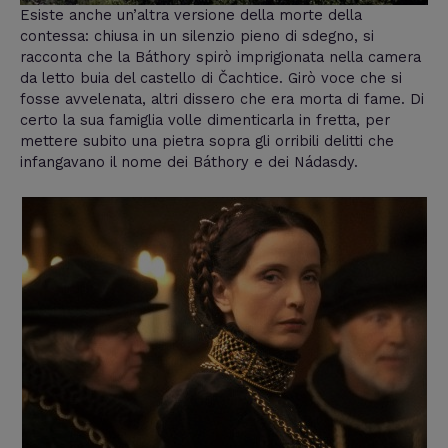
Esiste anche un’altra versione della morte della
contessa: chiusa in un silenzio pieno di sdegno, si
racconta che la Báthory spirò imprigionata nella camera
da letto buia del castello di Čachtice. Girò voce che si
fosse avvelenata, altri dissero che era morta di fame. Di
certo la sua famiglia volle dimenticarla in fretta, per
mettere subito una pietra sopra gli orribili delitti che
infangavano il nome dei Báthory e dei Nádasdy.