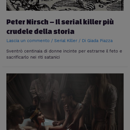
Peter Nirsch – Il serial killer più
crudele della storia
Lascia un commento
/
Serial Killer
/ Di
Giada Piazza
Sventrò centinaia di donne incinte per estrarne il feto e
sacrificarlo nei riti satanici