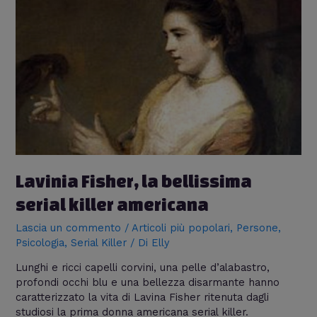
Lavinia
Fisher,
la
bellissima
serial
killer
americana
Lavinia Fisher, la bellissima
serial killer americana
Lascia un commento
/
Articoli più popolari
,
Persone
,
Psicologia
,
Serial Killer
/ Di
Elly
Lunghi e ricci capelli corvini, una pelle d’alabastro,
profondi occhi blu e una bellezza disarmante hanno
caratterizzato la vita di Lavina Fisher ritenuta dagli
studiosi la prima donna americana serial killer.