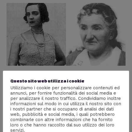
Leonarda Cianciulli- La
Questo sito web utilizza i cookie
saponificatrice di Correggio
Utilizziamo i cookie per personalizzare contenuti ed
annunci, per fornire funzionalità dei social media e
Lascia un commento
/
Serial Killer
/ Di
Giada Piazza
per analizzare il nostro traffico. Condividiamo inoltre
informazioni sul modo in cui utilizza il nostro sito con
Continua la rubrica sui serial killer più famosi della
i nostri partner che si occupano di analisi dei dati
storia, oggi parliamo di Leonarda Cianciulli: la
web, pubblicità e social media, i quali potrebbero
saponificatrice di Correggio
combinarle con altre informazioni che ha fornito
loro o che hanno raccolto dal suo utilizzo dei loro
servizi.