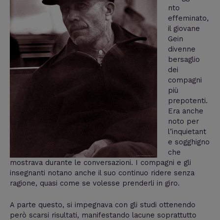
nto
effeminato,
il giovane
Gein
divenne
bersaglio
dei
compagni
più
prepotenti.
Era anche
noto per
l’inquietant
e sogghigno
che
mostrava durante le conversazioni. I compagni e gli
insegnanti notano anche il suo continuo ridere senza
ragione, quasi come se volesse prenderli in giro.
A parte questo, si impegnava con gli studi ottenendo
però scarsi risultati, manifestando lacune soprattutto