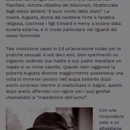
Plainfield, remota cittadina del Wisconsin, ribattezzata
dagli stessi abitanti “il buco morto dello stato”. La
madre, Augusta, donna dal carattere forte e fanatica
religiosa, costrinse i figli Edward e Henry a isolarsi dalla
società esterna, e in modo particolare nei riguardi del
sesso femminile.
Tale costrizione causò in Ed un’avversione totale per le
pratiche sessuali. A soli dieci anni, Gein sperimentò un
orgasmo vedendo sua madre e suo padre macellare un
maiale in un vicino casotto. Quando Gein raggiunse la
pubertà Augusta divenne maggiormente possessiva: una
volta lo immerse persino nell’acqua bollente dopo
averlo sorpreso mentre si masturbava in bagno, questo
dopo averlo afferrato con vigore per i suoi genitali
chiamandoli la “maledizione dell’uomo”.
Con una
corporatura
esile e un
atteggiame