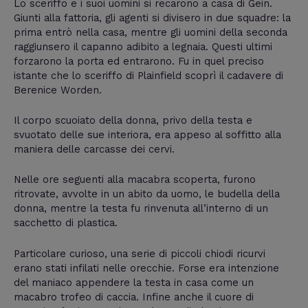
Lo sceriffo e i suoi uomini si recarono a casa di Gein.
Giunti alla fattoria, gli agenti si divisero in due squadre: la
prima entrò nella casa, mentre gli uomini della seconda
raggiunsero il capanno adibito a legnaia. Questi ultimi
forzarono la porta ed entrarono. Fu in quel preciso
istante che lo sceriffo di Plainfield scoprì il cadavere di
Berenice Worden.
Il corpo scuoiato della donna, privo della testa e
svuotato delle sue interiora, era appeso al soffitto alla
maniera delle carcasse dei cervi.
Nelle ore seguenti alla macabra scoperta, furono
ritrovate, avvolte in un abito da uomo, le budella della
donna, mentre la testa fu rinvenuta all’interno di un
sacchetto di plastica.
Particolare curioso, una serie di piccoli chiodi ricurvi
erano stati infilati nelle orecchie. Forse era intenzione
del maniaco appendere la testa in casa come un
macabro trofeo di caccia. Infine anche il cuore di