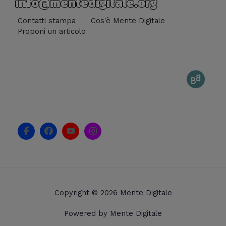
info@mentedigitale.org
Contatti stampa
Cos'è Mente Digitale
Proponi un articolo
F
F
Y
I
a
a
o
n
c
c
u
s
e
e
t
t
b
b
u
a
o
o
b
g
o
o
e
r
k
k
a
Copyright © 2026 Mente Digitale
-
m
f
Powered by Mente Digitale