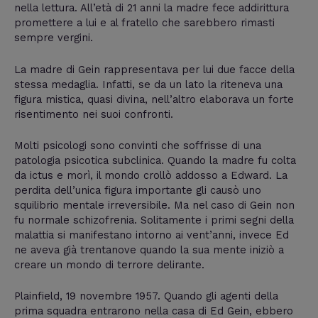
nella lettura. All’età di 21 anni la madre fece addirittura
promettere a lui e al fratello che sarebbero rimasti
sempre vergini.
La madre di Gein rappresentava per lui due facce della
stessa medaglia. Infatti, se da un lato la riteneva una
figura mistica, quasi divina, nell’altro elaborava un forte
risentimento nei suoi confronti.
Molti psicologi sono convinti che soffrisse di una
patologia psicotica subclinica. Quando la madre fu colta
da ictus e morì, il mondo crollò addosso a Edward. La
perdita dell’unica figura importante gli causò uno
squilibrio mentale irreversibile. Ma nel caso di Gein non
fu normale schizofrenia. Solitamente i primi segni della
malattia si manifestano intorno ai vent’anni, invece Ed
ne aveva già trentanove quando la sua mente iniziò a
creare un mondo di terrore delirante.
Plainfield, 19 novembre 1957. Quando gli agenti della
prima squadra entrarono nella casa di Ed Gein, ebbero