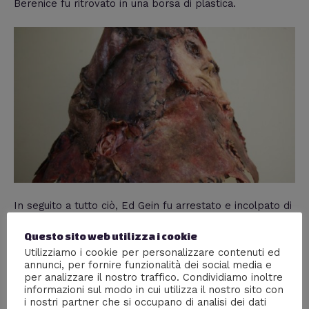
Berenice fu ritrovato in una borsa di plastica.
In seguito a tutto ciò, Ed Gein fu arrestato e incolpato di
duplice omicidio.
Questo sito web utilizza i cookie
Infatti, oltre a Berenice Woden, fu accusato dell’omicidio
Utilizziamo i cookie per personalizzare contenuti ed
annunci, per fornire funzionalità dei social media e
di Mary Hogan, tenutaria di una piccola locanda di
per analizzare il nostro traffico. Condividiamo inoltre
Plainfield, scomparsa nel nulla alcuni mesi prima.
informazioni sul modo in cui utilizza il nostro sito con
i nostri partner che si occupano di analisi dei dati