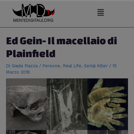
Vai
al
contenuto
Navigazione
articoli
Ed Gein- Il macellaio di
Plainfield
Di
Giada Piazza
/
Persone
,
Real Life
,
Serial Killer
/
15
Marzo 2018