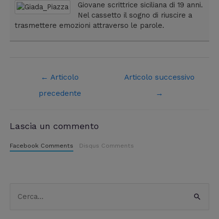
Giovane scrittrice siciliana di 19 anni.
Nel cassetto il sogno di riuscire a
trasmettere emozioni attraverso le parole.
←
Articolo
Articolo successivo
precedente
→
Lascia un commento
Facebook Comments
Disqus Comments
C
C
a
e
t