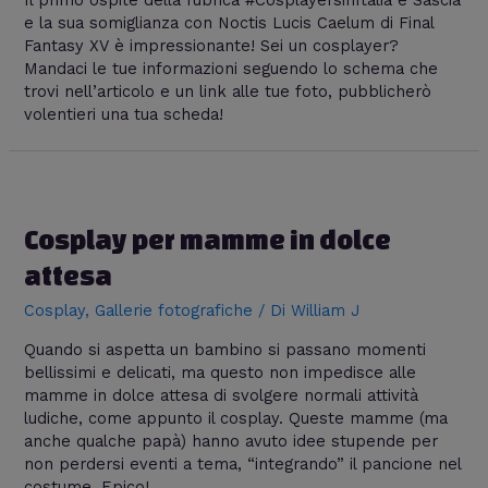
Il primo ospite della rubrica #CosplayersinItalia è Sascia
e la sua somiglianza con Noctis Lucis Caelum di Final
Fantasy XV è impressionante! Sei un cosplayer?
Mandaci le tue informazioni seguendo lo schema che
trovi nell’articolo e un link alle tue foto, pubblicherò
volentieri una tua scheda!
Cosplay per mamme in dolce
attesa
Cosplay
,
Gallerie fotografiche
/ Di
William J
Quando si aspetta un bambino si passano momenti
bellissimi e delicati, ma questo non impedisce alle
mamme in dolce attesa di svolgere normali attività
ludiche, come appunto il cosplay. Queste mamme (ma
anche qualche papà) hanno avuto idee stupende per
non perdersi eventi a tema, “integrando” il pancione nel
costume. Epico!