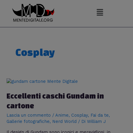
Vai
al
contenuto
Cosplay
Eccellenti
caschi
Gundam
Eccellenti caschi Gundam in
in
cartone
cartone
Lascia un commento
/
Anime
,
Cosplay
,
Fai da te
,
Gallerie fotografiche
,
Nerd World
/ Di
William J
Il design di Gundam sono iconici e meravigliosi, in