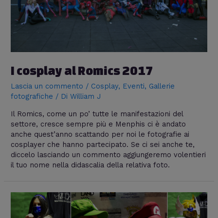
I cosplay al Romics 2017
Lascia un commento
/
Cosplay
,
Eventi
,
Gallerie
fotografiche
/ Di
William J
Il Romics, come un po’ tutte le manifestazioni del
settore, cresce sempre più e Menphis ci è andato
anche quest’anno scattando per noi le fotografie ai
cosplayer che hanno partecipato. Se ci sei anche te,
diccelo lasciando un commento aggiungeremo volentieri
il tuo nome nella didascalia della relativa foto.