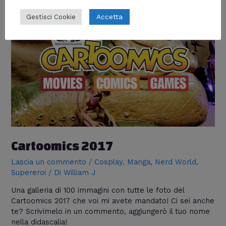
Accetta
Gestisci Cookie
Cartoomics 2017
Lascia un commento
/
Cosplay
,
Manga
,
Nerd World
,
Supereroi
/ Di
William J
Una galleria di 100 immagini con tutte le foto del
Cartoomics 2017 che voi mi avete mandato! Ci sei anche
te? Scrivimelo in un commento, aggiungerò il tuo nome
nella didascalia!