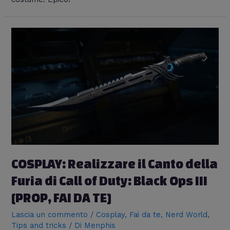
COSPLAY: Realizzare il Canto della
Furia di Call of Duty: Black Ops III
[PROP, FAI DA TE]
Lascia un commento
/
Cosplay
,
Fai da te
,
Nerd World
,
Tips and tricks
/ Di
Menphis