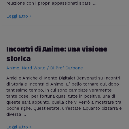
relazione con i propri appassionati sparsi …
Leggi altro »
Incontri
di
Anime:
Incontri di Anime: una visione
una
storica
visione
storica
Anime
,
Nerd World
/ Di
Prof Carbone
Amici e Amiche di Mente Digitale! Benvenuti su Incontri
di Storia e Incontri di Anime! E’ bello tornare qui, dopo
tantissimo tempo, in cui sono cambiate veramente
tante cose, per fortuna quasi tutte in positive, una di
queste sarà appunto, quella che vi verrò a mostrare tra
poche righe. Quest’estate, un’estate alquanto bizzarra e
diversa …
Leggi altro »