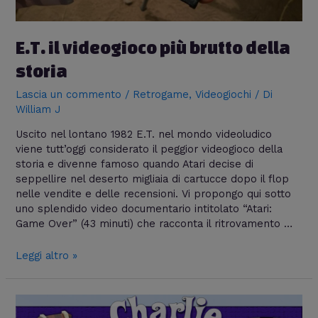
E.T. il videogioco più brutto della
storia
Lascia un commento
/
Retrogame
,
Videogiochi
/ Di
William J
Uscito nel lontano 1982 E.T. nel mondo videoludico
viene tutt’oggi considerato il peggior videogioco della
storia e divenne famoso quando Atari decise di
seppellire nel deserto migliaia di cartucce dopo il flop
nelle vendite e delle recensioni. Vi propongo qui sotto
uno splendido video documentario intitolato “Atari:
Game Over” (43 minuti) che racconta il ritrovamento …
Leggi altro »
Due
Italiani