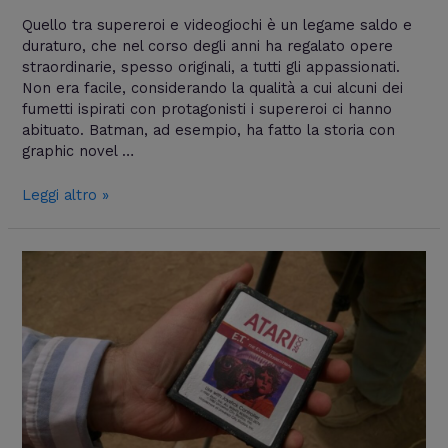
Quello tra supereroi e videogiochi è un legame saldo e
duraturo, che nel corso degli anni ha regalato opere
straordinarie, spesso originali, a tutti gli appassionati.
Non era facile, considerando la qualità a cui alcuni dei
fumetti ispirati con protagonisti i supereroi ci hanno
abituato. Batman, ad esempio, ha fatto la storia con
graphic novel …
Leggi altro »
E.T.
il
videogioco
più
brutto
della
storia