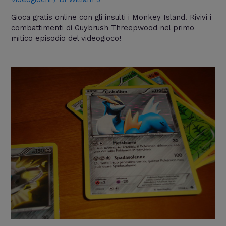
Gioca gratis online con gli insulti i Monkey Island. Rivivi i
combattimenti di Guybrush Threepwood nel primo
mitico episodio del videogioco!
I
giochi
di
carte
più
famosi
e
praticati
al
mondo