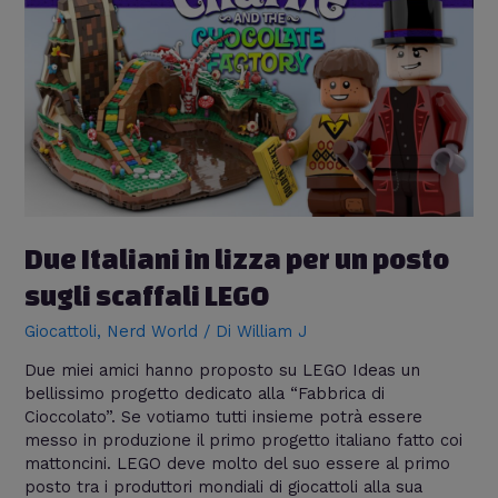
in
lizza
per
un
posto
sugli
scaffali
LEGO
Due Italiani in lizza per un posto
sugli scaffali LEGO
Giocattoli
,
Nerd World
/ Di
William J
Due miei amici hanno proposto su LEGO Ideas un
bellissimo progetto dedicato alla “Fabbrica di
Cioccolato”. Se votiamo tutti insieme potrà essere
messo in produzione il primo progetto italiano fatto coi
mattoncini. LEGO deve molto del suo essere al primo
posto tra i produttori mondiali di giocattoli alla sua