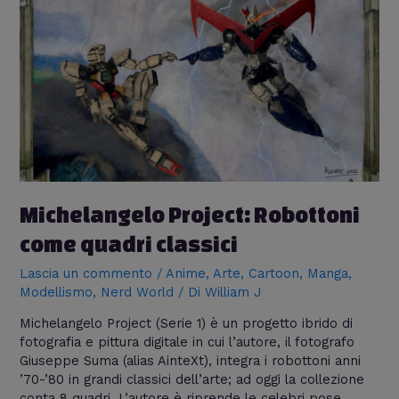
Robottoni
come
quadri
classici
Michelangelo Project: Robottoni
come quadri classici
Lascia un commento
/
Anime
,
Arte
,
Cartoon
,
Manga
,
Modellismo
,
Nerd World
/ Di
William J
Michelangelo Project (Serie 1) è un progetto ibrido di
fotografia e pittura digitale in cui l’autore, il fotografo
Giuseppe Suma (alias AinteXt), integra i robottoni anni
’70-’80 in grandi classici dell’arte; ad oggi la collezione
conta 8 quadri. L’autore è riprende le celebri pose