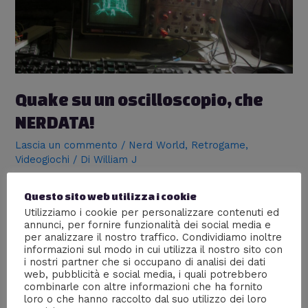
oscilloscopio,
che
NERDATA!
Quake su un oscilloscopio, che
NERDATA!
Lascia un commento
/
Nerd World
,
Retrogame
,
Videogiochi
/ Di
William J
Far girare su un oscilloscopio Quake, uno dei più amati
Questo sito web utilizza i cookie
videogiochi negli albori videoludici, fu una sfida che solo
Utilizziamo i cookie per personalizzare contenuti ed
un vero NERD poteva pensare di affrontare! Immagino
annunci, per fornire funzionalità dei social media e
la scena, una serata al bar con gli amici e dopo la
per analizzare il nostro traffico. Condividiamo inoltre
quarta pinta arriva la l’idea: far girare Quake su
informazioni sul modo in cui utilizza il nostro sito con
un oscilloscopio. L’uomo che è riuscito nell’impresa è
i nostri partner che si occupano di analisi dei dati
finlandese …
web, pubblicità e social media, i quali potrebbero
combinarle con altre informazioni che ha fornito
loro o che hanno raccolto dal suo utilizzo dei loro
Leggi altro »