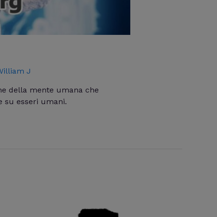
illiam J
one della mente umana che
te su esseri umani.