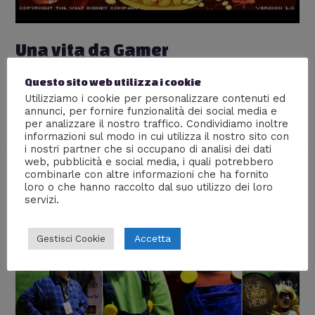
Una vita da Gamer
Lascia un commento
/
Nerd World
,
Real Life
,
Questo sito web utilizza i cookie
Retrogame
,
Videogiochi
/ Di
Malakia
Utilizziamo i cookie per personalizzare contenuti ed
annunci, per fornire funzionalità dei social media e
Computer, Videogiochi ed un Amiga speciale… storia di
per analizzare il nostro traffico. Condividiamo inoltre
una passione
informazioni sul modo in cui utilizza il nostro sito con
i nostri partner che si occupano di analisi dei dati
web, pubblicità e social media, i quali potrebbero
combinarle con altre informazioni che ha fornito
loro o che hanno raccolto dal suo utilizzo dei loro
servizi.
Accetta
Gestisci Cookie