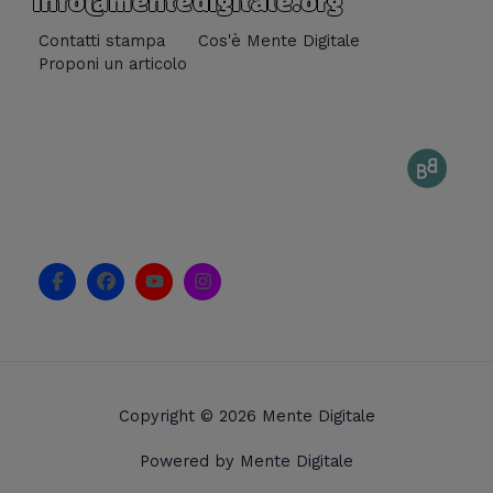
info@mentedigitale.org
Contatti stampa
Cos'è Mente Digitale
Proponi un articolo
F
F
Y
I
a
a
o
n
c
c
u
s
e
e
t
t
b
b
u
a
o
o
b
g
o
o
e
r
k
k
a
Copyright © 2026 Mente Digitale
-
m
f
Powered by Mente Digitale