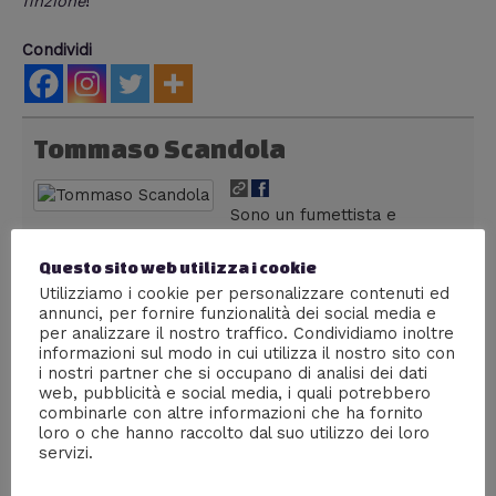
finzione
!
Condividi
Tommaso Scandola
Sono un fumettista e
illustratore di Verona, ma vivo a Milano. Mi
interessano tutte le arti visive, la storia e l'archeologia
Questo sito web utilizza i cookie
e la scienza in generale. Da buon nerd, divoro libri,
Utilizziamo i cookie per personalizzare contenuti ed
fumetti, film, documentari e serie tv come se non ci
annunci, per fornire funzionalità dei social media e
fosse un domani.
per analizzare il nostro traffico. Condividiamo inoltre
informazioni sul modo in cui utilizza il nostro sito con
i nostri partner che si occupano di analisi dei dati
web, pubblicità e social media, i quali potrebbero
combinarle con altre informazioni che ha fornito
loro o che hanno raccolto dal suo utilizzo dei loro
←
Articolo
Articolo successivo
servizi.
precedente
→