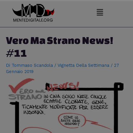
Vai
al
contenuto
Navigazione
articoli
Vero Ma Strano News!
#11
Di
Tommaso Scandola
/
Vignetta Della Settimana
/
27
Gennaio 2019