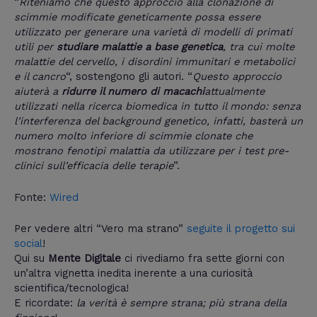
“
Riteniamo che questo approccio alla clonazione di
scimmie modificate geneticamente possa essere
utilizzato per generare una varietà di modelli di primati
utili per
studiare malattie a base genetica
, tra cui molte
malattie del cervello, i disordini immunitari e metabolici
e il cancro
“, sostengono gli autori. “
Questo approccio
aiuterà a
ridurre il numero di macachi
attualmente
utilizzati nella ricerca biomedica in tutto il mondo: senza
l’interferenza del background genetico, infatti, basterà un
numero molto inferiore di scimmie clonate che
mostrano fenotipi malattia da utilizzare per i test pre-
clinici sull’efficacia delle terapie
”.
Fonte:
Wired
Per vedere altri “Vero ma strano”
seguite il progetto sui
social
!
Qui su
Mente Digitale
ci rivediamo fra sette giorni con
un’altra vignetta inedita inerente a una curiosità
scientifica/tecnologica!
E ricordate:
la verità è sempre strana; più strana della