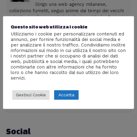
Dirigo una web agency milanese,
colleziono fumetti, seguo anime dai tempi dei vecchi
robottoni e divoro serie tv in lingua originale. Su Lega
Nerd sono autore di livello 36, con più di 300 articoli
Questo sito web utilizza i cookie
pubblicati. La frase che preferisco è: "La cultura è il
Utilizziamo i cookie per personalizzare contenuti ed
nostro passaporto per il futuro. Il domani appartiene
annunci, per fornire funzionalità dei social media e
alle persone che si preparano oggi" - Malcom X
per analizzare il nostro traffico. Condividiamo inoltre
informazioni sul modo in cui utilizza il nostro sito con
i nostri partner che si occupano di analisi dei dati
web, pubblicità e social media, i quali potrebbero
combinarle con altre informazioni che ha fornito
loro o che hanno raccolto dal suo utilizzo dei loro
←
Articolo
Articolo successivo
servizi.
precedente
→
Accetta
Gestisci Cookie
C
C
a
e
t
r
e
Social
c
g