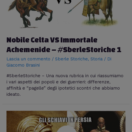
Nobile Celta VS Immortale
Achemenide – #SberleStoriche 1
Lascia un commento
/
Sberle Storiche
,
Storia
/ Di
Giacomo Brasini
#SberleStoriche – Una nuova rubrica in cui riassumiamo
i vari aspetti dei popoli e dei guerrieri: differenze,
affinità e “pagelle” degli ipotetici scontri che abbiamo
ideato.
Gli
schiavi
in
Persia