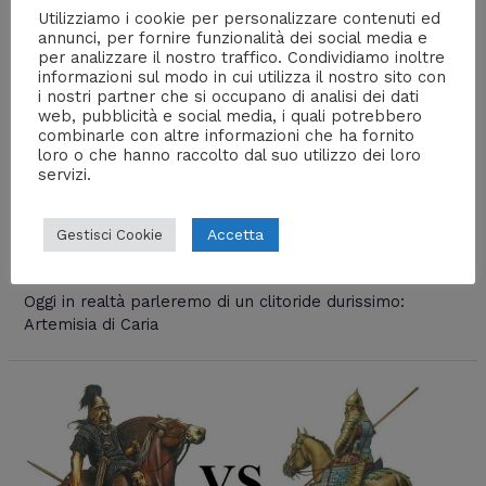
Utilizziamo i cookie per personalizzare contenuti ed
annunci, per fornire funzionalità dei social media e
per analizzare il nostro traffico. Condividiamo inoltre
informazioni sul modo in cui utilizza il nostro sito con
i nostri partner che si occupano di analisi dei dati
web, pubblicità e social media, i quali potrebbero
combinarle con altre informazioni che ha fornito
loro o che hanno raccolto dal suo utilizzo dei loro
Artemisia di Caria – I Cazzi Duri
servizi.
della Storia #4
Accetta
Gestisci Cookie
Lascia un commento
/
Articoli più popolari
,
I cazzi duri
della storia
,
Storia
/ Di
Prof Carbone
Oggi in realtà parleremo di un clitoride durissimo:
Artemisia di Caria