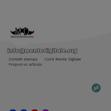
info@mentedigitale.org
Contatti stampa
Cos'è Mente Digitale
Proponi un articolo
F
F
Y
I