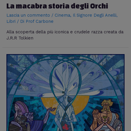
La macabra storia degli Orchi
Lascia un commento
/
Cinema
,
Il Signore Degli Anelli
,
Libri
/ Di
Prof Carbone
Alla scoperta della più iconica e crudele razza creata da
J.R.R Tolkien