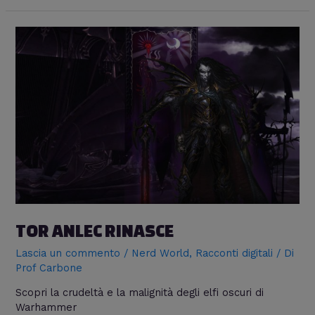
TOR ANLEC RINASCE
Lascia un commento
/
Nerd World
,
Racconti digitali
/ Di
Prof Carbone
Scopri la crudeltà e la malignità degli elfi oscuri di
Warhammer