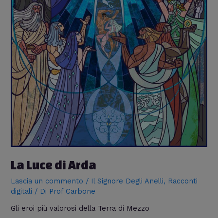
La Luce di Arda
Lascia un commento
/
Il Signore Degli Anelli
,
Racconti
digitali
/ Di
Prof Carbone
Gli eroi più valorosi della Terra di Mezzo