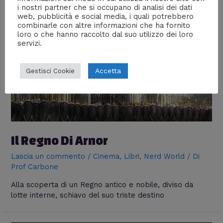
i nostri partner che si occupano di analisi dei dati
web, pubblicità e social media, i quali potrebbero
combinarle con altre informazioni che ha fornito
loro o che hanno raccolto dal suo utilizzo dei loro
servizi.
Accetta
Gestisci Cookie
Il Regno Di Arnor
Lascia un commento
/
Cinema
,
Libri
,
Nerd World
/ Di
Prof Carbone
Alla scoperta di un Regno antico e nobile, diviso da
lotte interne, schiavo del suo triste destino