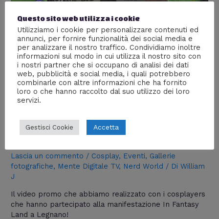
Questo sito web utilizza i cookie
Utilizziamo i cookie per personalizzare contenuti ed
annunci, per fornire funzionalità dei social media e
per analizzare il nostro traffico. Condividiamo inoltre
informazioni sul modo in cui utilizza il nostro sito con
i nostri partner che si occupano di analisi dei dati
web, pubblicità e social media, i quali potrebbero
combinarle con altre informazioni che ha fornito
loro o che hanno raccolto dal suo utilizzo dei loro
servizi.
Cosplay in Fantasy Land – 19
Accetta
Gestisci Cookie
marzo, Legnano
Lascia un commento
/
Cosplay
,
Eventi
,
Gallerie
fotografiche
,
Mente Digitale TV
,
Nerd World
/ Di
William
J
Il video promo che abbiamo realizzato con i cosplayers
che hanno partecipato alla manifestazione In Fantasy
Land a Legnano!