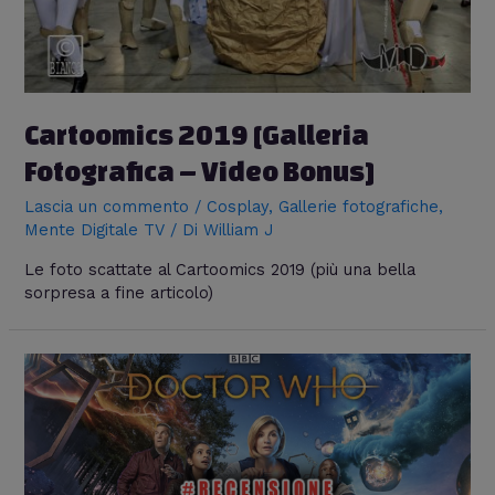
Cartoomics 2019 [Galleria
Fotografica – Video Bonus]
Lascia un commento
/
Cosplay
,
Gallerie fotografiche
,
Mente Digitale TV
/ Di
William J
Le foto scattate al Cartoomics 2019 (più una bella
sorpresa a fine articolo)