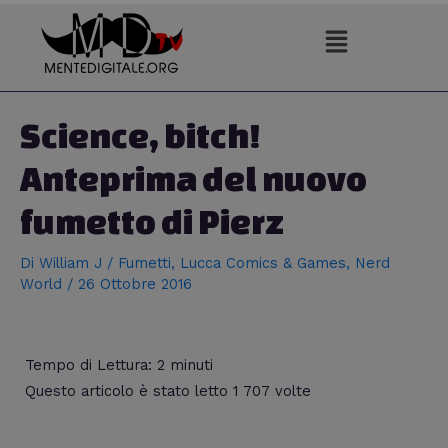
Vai
al
contenuto
Navigazione
articoli
Science, bitch!
Anteprima del nuovo
fumetto di Pierz
Di
William J
/
Fumetti
,
Lucca Comics & Games
,
Nerd
World
/
26 Ottobre 2016
Tempo di Lettura:
2
minuti
Questo articolo è stato letto 1 707 volte