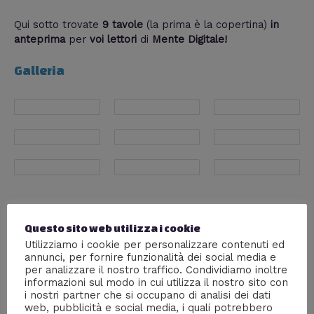
Qui sotto trovate
9 tavole
(la prima è la copertina)
in
anteprima
per
voi lettori
di
Mente Digitale!
Galleria
Condividi
Questo sito web utilizza i cookie
Utilizziamo i cookie per personalizzare contenuti ed
annunci, per fornire funzionalità dei social media e
William J
per analizzare il nostro traffico. Condividiamo inoltre
informazioni sul modo in cui utilizza il nostro sito con
i nostri partner che si occupano di analisi dei dati
web, pubblicità e social media, i quali potrebbero