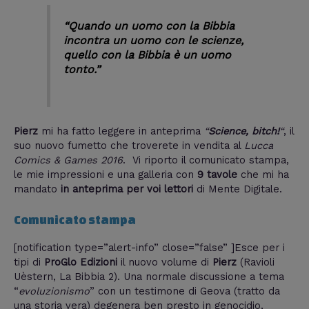
“Quando un uomo con la Bibbia
incontra un uomo con le scienze,
quello con la Bibbia è un uomo
tonto.”
Pierz
mi ha fatto leggere in anteprima
“
Science, bitch!
“
, il
suo nuovo fumetto che troverete in vendita
al
Lucca
Comics & Games 2016
. Vi riporto il comunicato stampa,
le mie impressioni e una galleria con
9 tavole
che mi ha
mandato
in anteprima per voi lettori
di Mente Digitale.
Comunicato stampa
[notification type=”alert-info” close=”false” ]
Esce per i
tipi di
ProGlo Edizioni
il nuovo volume di
Pierz
(Ravioli
Uèstern, La Bibbia 2). Una normale discussione a tema
“
evoluzionismo
” con un testimone di Geova (tratto da
una storia vera) degenera ben presto in genocidio,