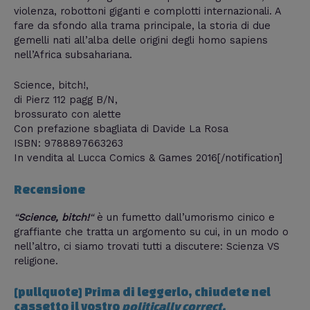
violenza, robottoni giganti e complotti internazionali. A
fare da sfondo alla trama principale, la storia di due
gemelli nati all’alba delle origini degli homo sapiens
nell’Africa subsahariana.
Science, bitch!,
di Pierz 112 pagg B/N,
brossurato con alette
Con prefazione sbagliata di Davide La Rosa
ISBN: 9788897663263
In vendita al Lucca Comics & Games 2016
[/notification]
Recensione
“
Science, bitch!
“
è un fumetto dall’umorismo cinico e
graffiante che tratta un argomento su cui, in un modo o
nell’altro, ci siamo trovati tutti a discutere: Scienza VS
religione.
[pullquote] Prima di leggerlo, chiudete nel
cassetto il vostro
politically correct.