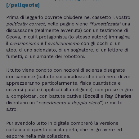
[/pullquote]
Prima di leggerlo dovrete chiudere nel cassetto il vostro
politically correct
, nelle pagine viene
“fumettizzata”
una
discusssone (realmente avvenuta) con un testimone di
Geova, in cui il protagonista (lo stesso autore) immagina
il
creazionismo
e l’
evoluzionismo
con gli occhi di un
ateo, di uno scienziato, di un sognatore, di un lettore di
fumetti, di un amante dei robottoni.
Il tutto viene condito con nozioni di scienza disegnate
ironicamente (battute sui paradossi che i più nerd di voi
apprezzeranno particolarmente, fisica quantistica e
universi paralleli applicati alla religione), con prese in giro
ai complottari, con battute cattive (
Bocelli
e
Ray Charles
diventano un “
esperimento a doppio cieco
“) e molto
altro.
Pur avendolo letto in digitale comprerò la versione
cartacea di questa piccola perla, che esigo avere ed
esporre nella mia collezione.