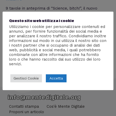
9 tavole in anteprima di “Science, bitch!”, il nuovo
fumetto di Pierz che troverete in vendita al Lucca
Comics & Games 2016. Comunicato stampa, recensione
Questo sito web utilizza i cookie
e galleria con le tavole che mi ha mandato per voi
Utilizziamo i cookie per personalizzare contenuti ed
lettori di Mente Digitale. Il creazionismo visto con gli
annunci, per fornire funzionalità dei social media e
occhi di un ateo, di un lettore di fumetti, di un amante
per analizzare il nostro traffico. Condividiamo inoltre
informazioni sul modo in cui utilizza il nostro sito con
dei robottoni.
i nostri partner che si occupano di analisi dei dati
web, pubblicità e social media, i quali potrebbero
combinarle con altre informazioni che ha fornito
loro o che hanno raccolto dal suo utilizzo dei loro
servizi.
Accetta
Gestisci Cookie
info@mentedigitale.org
Contatti stampa
Cos'è Mente Digitale
Proponi un articolo