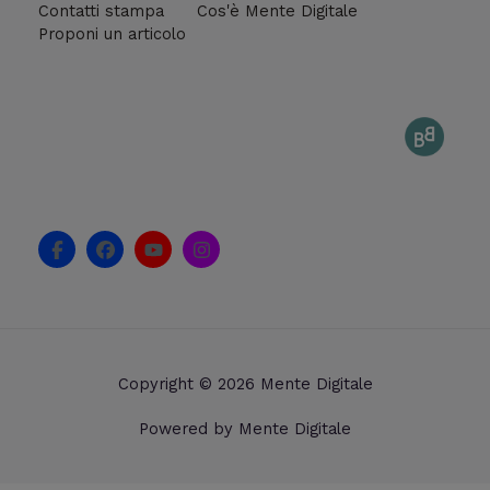
Contatti stampa
Cos'è Mente Digitale
Proponi un articolo
F
F
Y
I
a
a
o
n
c
c
u
s
e
e
t
t
b
b
u
a
o
o
b
g
o
o
e
r
k
k
a
Copyright © 2026 Mente Digitale
-
m
f
Powered by Mente Digitale