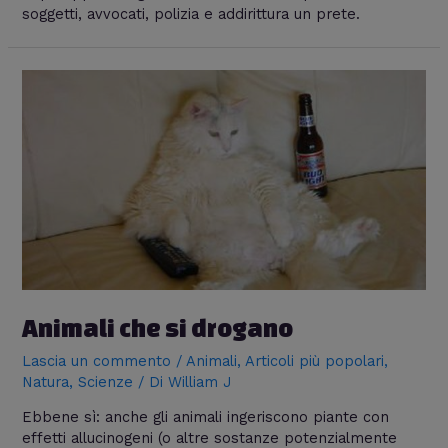
soggetti, avvocati, polizia e addirittura un prete.
Animali
che
si
drogano
Animali che si drogano
Lascia un commento
/
Animali
,
Articoli più popolari
,
Natura
,
Scienze
/ Di
William J
Ebbene sì: anche gli animali ingeriscono piante con
effetti allucinogeni (o altre sostanze potenzialmente