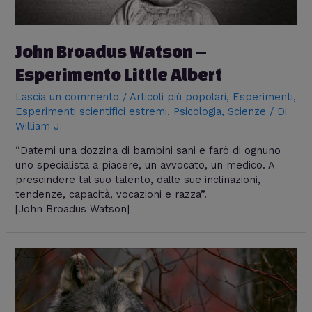
John Broadus Watson –
Esperimento Little Albert
Lascia un commento
/
Articoli più popolari
,
Esperimenti
,
Esperimenti scientifici estremi
,
Psicologia
,
Scienze
/ Di
William J
“Datemi una dozzina di bambini sani e farò di ognuno
uno specialista a piacere, un avvocato, un medico. A
prescindere tal suo talento, dalle sue inclinazioni,
tendenze, capacità, vocazioni e razza”.
[John Broadus Watson]