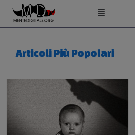
Vai
al
contenuto
Navigazione
articoli
Articoli Più Popolari