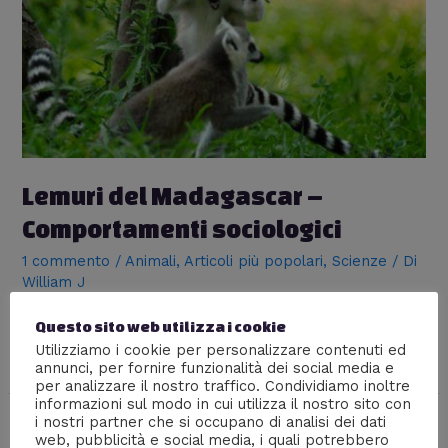
Lemuri del Madagascar –
Comportamenti sociologici
1 commento
/
Animali
,
Articoli più popolari
,
Scienze
/ Di
William J
I lemuri del Madagascar, sono dei primati con particolari
Questo sito web utilizza i cookie
comportamenti tanto bizzarri quanto evoluti.
Utilizziamo i cookie per personalizzare contenuti ed
#SessoAPagamento.
annunci, per fornire funzionalità dei social media e
per analizzare il nostro traffico. Condividiamo inoltre
informazioni sul modo in cui utilizza il nostro sito con
i nostri partner che si occupano di analisi dei dati
web, pubblicità e social media, i quali potrebbero