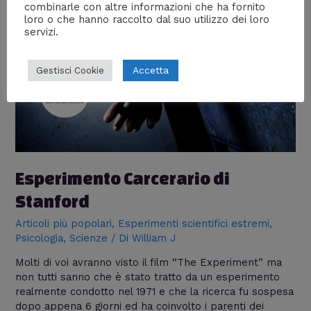
combinarle con altre informazioni che ha fornito
loro o che hanno raccolto dal suo utilizzo dei loro
servizi.
Accetta
Gestisci Cookie
Esperimento Carcerario di
Stanford
Articoli più popolari
,
Esperimenti scientifici estremi
,
Psicologia
,
Scienze
/ Di
William J
Molti di voi avranno visto il film “The Experiment” ma
non tutti sanno che è stato tratto da un esperimento
realmente condotto nel 1971 e che la ricerca fu sospesa
dopo appena 6 giorni ed ha coinvolto i parenti dei