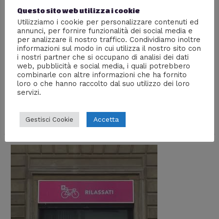
Pino Scotto: intervista e
Questo sito web utilizza i cookie
Classifica di Popolarità 2016
Utilizziamo i cookie per personalizzare contenuti ed
annunci, per fornire funzionalità dei social media e
Interviste
,
Mente Digitale
,
Mente Digitale TV
,
Video
,
per analizzare il nostro traffico. Condividiamo inoltre
informazioni sul modo in cui utilizza il nostro sito con
VIDEO INTERVISTE
/ Di
William J
i nostri partner che si occupano di analisi dei dati
web, pubblicità e social media, i quali potrebbero
Qualche giorno fa ho fatto una lunga chiacchierata al
combinarle con altre informazioni che ha fornito
telefono con Pino Scotto, ha commentato la Classifica
loro o che hanno raccolto dal suo utilizzo dei loro
di Popolarità del 2016 (Vasco, Bocelli, Jovanotti, i Modà,
servizi.
Tiziano Ferro, Laura Pausini, Emma Marrone,
Ramazzotti, Il Volo, Alessandra Amoroso e molti altri) ed
ha risposto senza filtro alle vostre domande!
Accetta
Gestisci Cookie