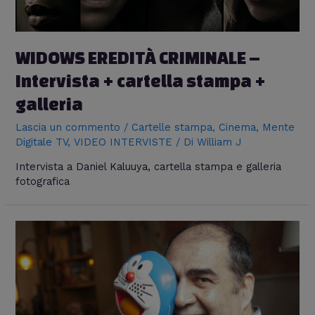
WIDOWS EREDITÀ CRIMINALE –
Intervista + cartella stampa +
galleria
Lascia un commento
/
Cartelle stampa
,
Cinema
,
Mente
Digitale TV
,
VIDEO INTERVISTE
/ Di
William J
Intervista a Daniel Kaluuya, cartella stampa e galleria
fotografica