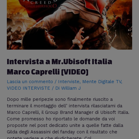
Italia
Marco
Caprelli
[VIDEO]
Intervista a Mr.Ubisoft Italia
Marco Caprelli [VIDEO]
Lascia un commento
/
Interviste
,
Mente Digitale TV
,
VIDEO INTERVISTE
/ Di
William J
Dopo mille peripezie sono finalmente riuscito a
terminare il montaggio dell’ intervista rilasciatami da
Marco Caprelli, il Group Brand Manager di Ubisoft Italia.
Come promesso ho riportato le domande da voi
proposte nel post dedicato unite a quelle fatte dalla
Gilda degli Assassini del fanday con il risultato che
potete vedere e che giudicherete. Col …