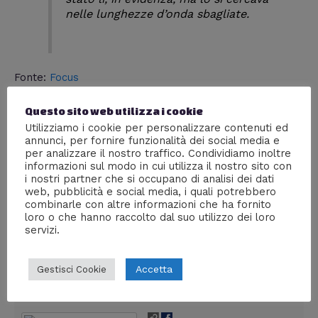
nelle lunghezze d’onda sbagliate.
Fonte:
Focus
Per vedere altri “Vero ma strano”
seguite il progetto sui
Questo sito web utilizza i cookie
social
!
Utilizziamo i cookie per personalizzare contenuti ed
Qui su
Mente Digitale
ci rivediamo fra sette giorni con
annunci, per fornire funzionalità dei social media e
un’altra vignetta inedita inerente a una curiosità
per analizzare il nostro traffico. Condividiamo inoltre
informazioni sul modo in cui utilizza il nostro sito con
scientifica/tecnologica!
i nostri partner che si occupano di analisi dei dati
E ricordate:
la verità è sempre strana; più strana della
web, pubblicità e social media, i quali potrebbero
finzione
!
combinarle con altre informazioni che ha fornito
loro o che hanno raccolto dal suo utilizzo dei loro
Condividi
servizi.
Accetta
Gestisci Cookie
Tommaso Scandola