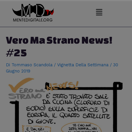
Vai
al
contenuto
Navigazione
articoli
Vero Ma Strano News!
#25
Di
Tommaso Scandola
/
Vignetta Della Settimana
/
30
Giugno 2019