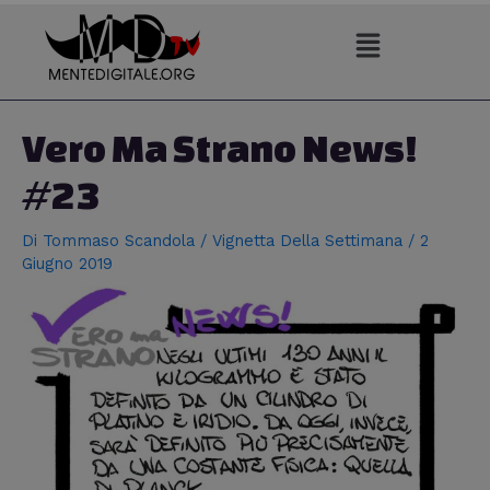
Vai
al
contenuto
Navigazione
articoli
Vero Ma Strano News!
#23
Di
Tommaso Scandola
/
Vignetta Della Settimana
/
2
Giugno 2019