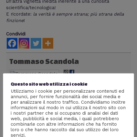
un’altra vignetta inedita inerente a una curiosità
scientifica/tecnologica!
E ricordate:
la verità è sempre strana; più strana della
finzione
!
Condividi
Tommaso Scandola
Sono un fumettista e
Questo sito web utilizza i cookie
illustratore di Verona, ma vivo a Milano. Mi
Utilizziamo i cookie per personalizzare contenuti ed
interessano tutte le arti visive, la storia e l'archeologia
annunci, per fornire funzionalità dei social media e
e la scienza in generale. Da buon nerd, divoro libri,
per analizzare il nostro traffico. Condividiamo inoltre
fumetti, film, documentari e serie tv come se non ci
informazioni sul modo in cui utilizza il nostro sito con
fosse un domani.
i nostri partner che si occupano di analisi dei dati
web, pubblicità e social media, i quali potrebbero
combinarle con altre informazioni che ha fornito
loro o che hanno raccolto dal suo utilizzo dei loro
servizi.