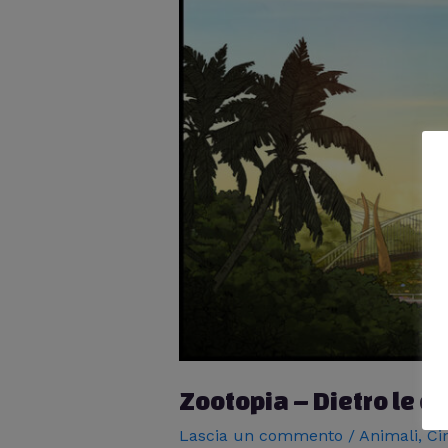
Zootopia – Dietro le q
Lascia un commento
/
Animali
,
Ci