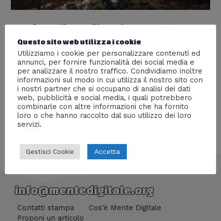
Svelato il Tredicesimo Dottore
Questo sito web utilizza i cookie
Lascia un commento
/
Nerd World
,
Serie tv
/ Di
William
Utilizziamo i cookie per personalizzare contenuti ed
J
annunci, per fornire funzionalità dei social media e
per analizzare il nostro traffico. Condividiamo inoltre
La BBC ha annunciato chi sarà il successore di Capaldi,
informazioni sul modo in cui utilizza il nostro sito con
cosa ne pensate?
i nostri partner che si occupano di analisi dei dati
web, pubblicità e social media, i quali potrebbero
combinarle con altre informazioni che ha fornito
loro o che hanno raccolto dal suo utilizzo dei loro
servizi.
Accetta
Gestisci Cookie
info@mentedigitale.org
Contatti stampa
Cos'è Mente Digitale
Proponi un articolo