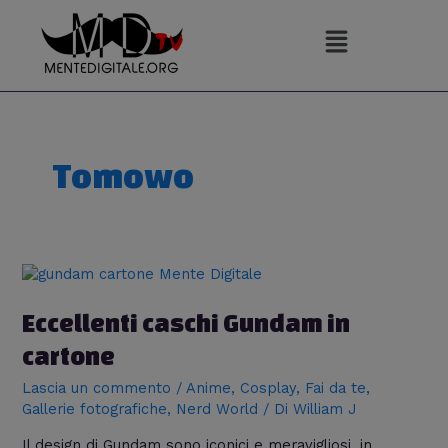
Vai
al
contenuto
Tomowo
Eccellenti
caschi
Gundam
Eccellenti caschi Gundam in
in
cartone
cartone
Lascia un commento
/
Anime
,
Cosplay
,
Fai da te
,
Gallerie fotografiche
,
Nerd World
/ Di
William J
Il design di Gundam sono iconici e meravigliosi, in