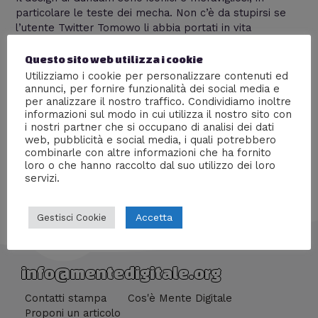
particolare le teste dei mecha. Non c’è da stupirsi se
l’utente Twitter Tomowo li abbia portati in vita
utilizzando cartone e cartoncino. Tomowo ha anche
dato vita all’Eva Unit-01 di Evangelion . Qui sotto trovate
Questo sito web utilizza i cookie
una galleria con ogni modellino nel dettaglio. Ti è
Utilizziamo i cookie per personalizzare contenuti ed
piaciuto l’articolo? Condividilo con i tuoi …
annunci, per fornire funzionalità dei social media e
per analizzare il nostro traffico. Condividiamo inoltre
informazioni sul modo in cui utilizza il nostro sito con
Leggi altro »
i nostri partner che si occupano di analisi dei dati
web, pubblicità e social media, i quali potrebbero
combinarle con altre informazioni che ha fornito
loro o che hanno raccolto dal suo utilizzo dei loro
servizi.
Accetta
Gestisci Cookie
info@mentedigitale.org
Contatti stampa
Cos'è Mente Digitale
Proponi un articolo