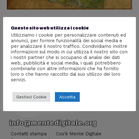
Il Regno di Rohan
Questo sito web utilizza i cookie
Lascia un commento
/
Il Signore Degli Anelli
,
Libri
,
Nerd
Utilizziamo i cookie per personalizzare contenuti ed
World
/ Di
Prof Carbone
annunci, per fornire funzionalità dei social media e
per analizzare il nostro traffico. Condividiamo inoltre
Cavalca insieme a questo popolo fiero indomito e
informazioni sul modo in cui utilizza il nostro sito con
sincero della saga “Il Signore Degni Anelli”.
i nostri partner che si occupano di analisi dei dati
web, pubblicità e social media, i quali potrebbero
combinarle con altre informazioni che ha fornito
loro o che hanno raccolto dal suo utilizzo dei loro
servizi.
Accetta
Gestisci Cookie
info@mentedigitale.org
Contatti stampa
Cos'è Mente Digitale