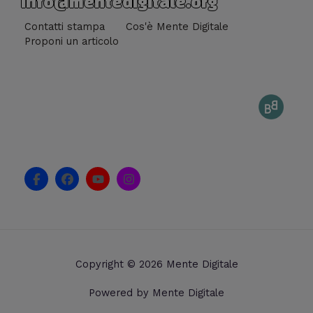
info@mentedigitale.org
Contatti stampa
Cos'è Mente Digitale
Proponi un articolo
F
F
Y
I
a
a
o
n
c
c
u
s
e
e
t
t
b
b
u
a
o
o
b
g
o
o
e
r
k
k
a
Copyright © 2026 Mente Digitale
-
m
f
Powered by Mente Digitale