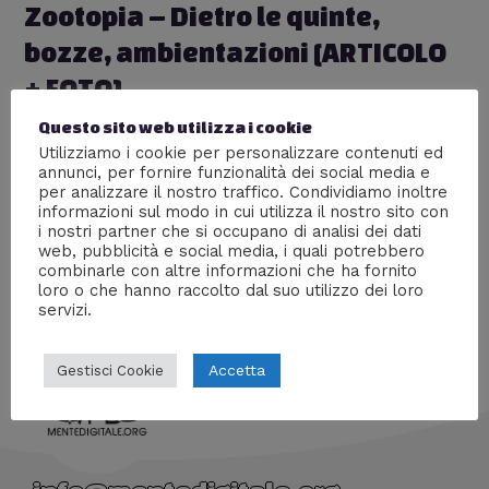
Zootopia – Dietro le quinte,
bozze, ambientazioni [ARTICOLO
+ FOTO]
Lascia un commento
/
Animali
,
Cinema
,
Nerd World
/ Di
Questo sito web utilizza i cookie
William J
Utilizziamo i cookie per personalizzare contenuti ed
annunci, per fornire funzionalità dei social media e
Tutto il lavoro che c’è dietro agli ambienti di Zootopia:
per analizzare il nostro traffico. Condividiamo inoltre
sketch, disegni, bozze, spiegazioni, scene tagliate,
informazioni sul modo in cui utilizza il nostro sito con
personaggi eliminati. Tutto, ma proprio tutto su questo
i nostri partner che si occupano di analisi dei dati
web, pubblicità e social media, i quali potrebbero
splendido film di animazione.
combinarle con altre informazioni che ha fornito
loro o che hanno raccolto dal suo utilizzo dei loro
servizi.
Accetta
Gestisci Cookie