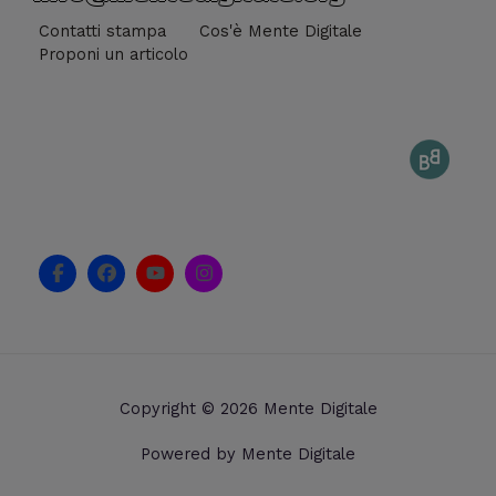
Contatti stampa
Cos'è Mente Digitale
Proponi un articolo
F
F
Y
I
a
a
o
n
c
c
u
s
e
e
t
t
b
b
u
a
o
o
b
g
o
o
e
r
k
k
a
Copyright © 2026 Mente Digitale
-
m
f
Powered by Mente Digitale