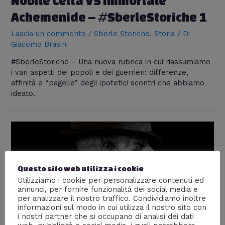
Nobile Celta VS Immortale
Achemenide – #SberleStoriche 1
Lascia un commento
/
Sberle Storiche
,
Storia
/ Di
Giacomo Brasini
#SberleStoriche – Una nuova rubrica in cui riassumiamo
i vari aspetti dei popoli e dei guerrieri: differenze,
affinità e “pagelle” degli ipotetici scontri che abbiamo
ideato.
Questo sito web utilizza i cookie
Utilizziamo i cookie per personalizzare contenuti ed
annunci, per fornire funzionalità dei social media e
per analizzare il nostro traffico. Condividiamo inoltre
informazioni sul modo in cui utilizza il nostro sito con
i nostri partner che si occupano di analisi dei dati