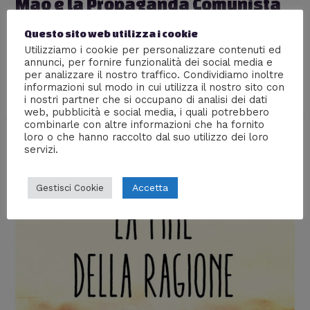
Mao e la Propaganda Comunista
Lascia un commento
/
Arte
,
Culture
,
Dal mondo
/ Di
Questo sito web utilizza i cookie
Prof Carbone
Utilizziamo i cookie per personalizzare contenuti ed
annunci, per fornire funzionalità dei social media e
Un breve viaggio nel mondo della propaganda del
per analizzare il nostro traffico. Condividiamo inoltre
pensiero Maoista, che ha così tanto influito sullo stile di
informazioni sul modo in cui utilizza il nostro sito con
vita cinese.
i nostri partner che si occupano di analisi dei dati
web, pubblicità e social media, i quali potrebbero
combinarle con altre informazioni che ha fornito
loro o che hanno raccolto dal suo utilizzo dei loro
servizi.
Accetta
Gestisci Cookie