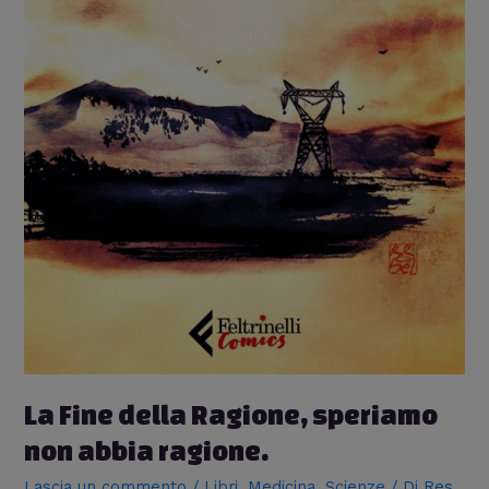
La Fine della Ragione, speriamo
non abbia ragione.
Lascia un commento
/
Libri
,
Medicina
,
Scienze
/ Di
Res