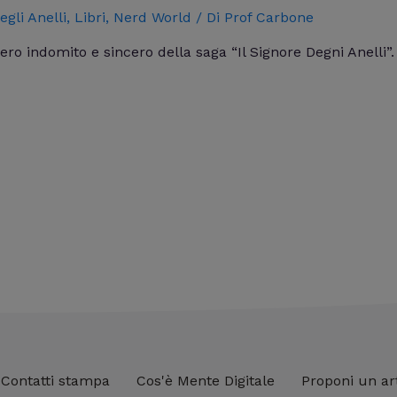
egli Anelli
,
Libri
,
Nerd World
/ Di
Prof Carbone
ro indomito e sincero della saga “Il Signore Degni Anelli”.
Contatti stampa
Cos'è Mente Digitale
Proponi un ar