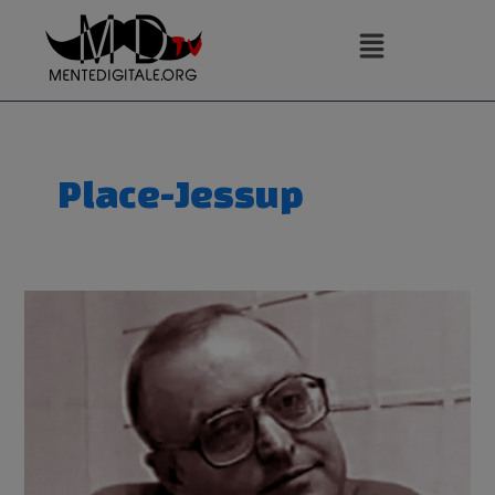
Vai
al
contenuto
Place-Jessup