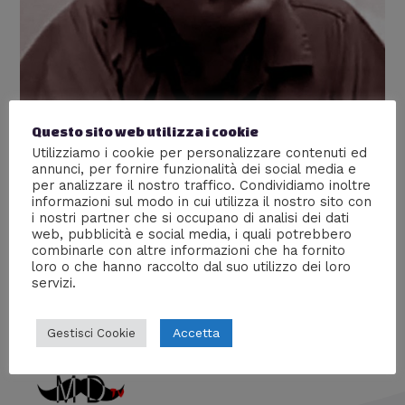
Questo sito web utilizza i cookie
Gerard John Schaefer JR. – Il
Utilizziamo i cookie per personalizzare contenuti ed
annunci, per fornire funzionalità dei social media e
carnefice
per analizzare il nostro traffico. Condividiamo inoltre
informazioni sul modo in cui utilizza il nostro sito con
Lascia un commento
/
Serial Killer
/ Di
Giada Piazza
i nostri partner che si occupano di analisi dei dati
web, pubblicità e social media, i quali potrebbero
La storia di Gerard John Schaefer jr. chiamato anche il
combinarle con altre informazioni che ha fornito
Carnefice
loro o che hanno raccolto dal suo utilizzo dei loro
servizi.
Accetta
Gestisci Cookie