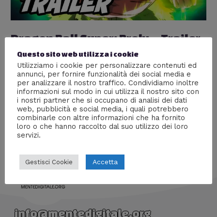
Dragon Ball Super: Broly – Trailer
3 – SUB ITA
Questo sito web utilizza i cookie
Utilizziamo i cookie per personalizzare contenuti ed
Lascia un commento
/
Anime
,
Mente Digitale TV
,
Nerd
annunci, per fornire funzionalità dei social media e
World
/ Di
William J
per analizzare il nostro traffico. Condividiamo inoltre
informazioni sul modo in cui utilizza il nostro sito con
Splendide animazioni nel terzo trailer del nuovo
i nostri partner che si occupano di analisi dei dati
lungometraggio dedicato a Dragon Ball Super
web, pubblicità e social media, i quali potrebbero
combinarle con altre informazioni che ha fornito
loro o che hanno raccolto dal suo utilizzo dei loro
servizi.
Accetta
Gestisci Cookie
info@mentedigitale.org