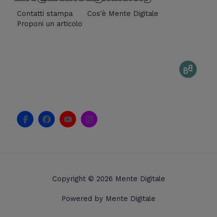
Contatti stampa
Cos'è Mente Digitale
Proponi un articolo
F
F
Y
I
a
a
o
n
c
c
u
s
e
e
t
t
b
b
u
a
o
o
b
g
o
o
e
r
k
k
a
Copyright © 2026 Mente Digitale
-
m
f
Powered by Mente Digitale