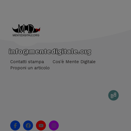
info@mentedigitale.org
Contatti stampa
Cos'è Mente Digitale
Proponi un articolo
F
F
Y
I
a
a
o
n