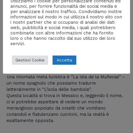
Utilizziamo i cookie per personalizzare contenuti ed
annunci, per fornire funzionalità dei social media e
per analizzare il nostro traffico. Condividiamo inoltre
informazioni sul modo in cui utilizza il nostro sito con
i nostri partner che si occupano di analisi dei dati
web, pubblicità e social media, i quali potrebbero
combinarle con altre informazioni che ha fornito
loro o che hanno raccolto dal suo utilizzo dei loro
servizi.
L’isola delle bambole [Foto]
Lascia un commento
/
Articoli più popolari
,
Dal mondo
,
Accetta
Gestisci Cookie
Gallerie fotografiche
,
Luoghi
/ Di
William J
Una rinomata meta turistica è “La Isla de la Muñecas” –
un nome spagnolo che possiamo tradurre
letteralmente in “L’isola delle bambole”.
Questa località si trova in Messico e, leggendo il nome,
ci si potrebbe aspettare di vedere un mondo
meraviglioso popolato da orsetti che vomitano
coriandoli e flatulenzano cuoricini, ma la realtà è
esattamente opposta.