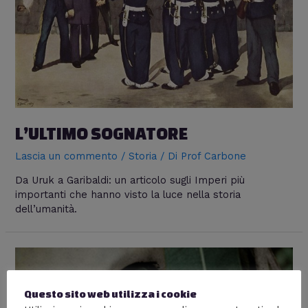
L’ULTIMO SOGNATORE
Lascia un commento
/
Storia
/ Di
Prof Carbone
Da Uruk a Garibaldi: un articolo sugli Imperi più
importanti che hanno visto la luce nella storia
dell’umanità.
Questo sito web utilizza i cookie