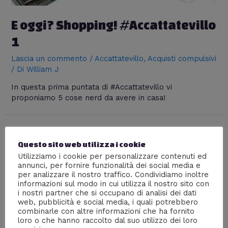
E oggi? Shopping! #Accattatevillo
1
Lascia un commento
/
Accattatevillo
,
Acquisti compulsivi
/ Di
William J
In questa prima puntata di #Accattatevillo vi
proponiamo 5 cose nerd da avere in casa!
Questo sito web utilizza i cookie
The Walking Dead – Davvero vi
Utilizziamo i cookie per personalizzare contenuti ed
annunci, per fornire funzionalità dei social media e
lamentate della nuova season
per analizzare il nostro traffico. Condividiamo inoltre
informazioni sul modo in cui utilizza il nostro sito con
premiere?
i nostri partner che si occupano di analisi dei dati
web, pubblicità e social media, i quali potrebbero
Nerd World
,
Serie tv
,
Televisione
/ Di
William J
combinarle con altre informazioni che ha fornito
loro o che hanno raccolto dal suo utilizzo dei loro
“The Walking Dead” season premiere: Ma seriamente?