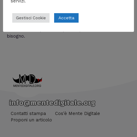
servizi.
Seriamente ci si sta lamentando della troppa violenza
in una serie dramma/horror? Questo episodio è stato
spettacolo puro! Finalmente un episodio degno di
Accetta
Gestisci Cookie
questa serie, un episodio di pathos, suspence e tanta
sofferenza; sì, perché è questo quello di cui abbiamo
bisogno.
info@mentedigitale.org
Contatti stampa
Cos'è Mente Digitale
Proponi un articolo