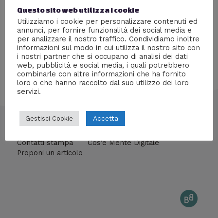
Entra nel folle mondo del più elusivo e subdolo seriale
Questo sito web utilizza i cookie
killer occidentale
Utilizziamo i cookie per personalizzare contenuti ed
annunci, per fornire funzionalità dei social media e
per analizzare il nostro traffico. Condividiamo inoltre
informazioni sul modo in cui utilizza il nostro sito con
i nostri partner che si occupano di analisi dei dati
web, pubblicità e social media, i quali potrebbero
combinarle con altre informazioni che ha fornito
loro o che hanno raccolto dal suo utilizzo dei loro
servizi.
Accetta
Gestisci Cookie
info@mentedigitale.org
Contatti stampa
Cos'è Mente Digitale
Proponi un articolo