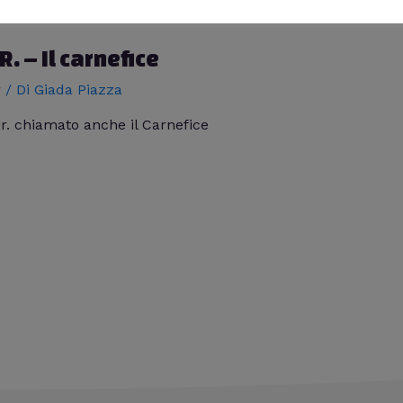
. – Il carnefice
r
/ Di
Giada Piazza
jr. chiamato anche il Carnefice