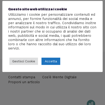
Lascia un commento
/
Serial Killer
/ Di
Giada Piazza
Questo sito web utilizza i cookie
Entra nel folle mondo del più elusivo e subdolo seriale
Utilizziamo i cookie per personalizzare contenuti ed
killer occidentale
annunci, per fornire funzionalità dei social media e
per analizzare il nostro traffico. Condividiamo inoltre
informazioni sul modo in cui utilizza il nostro sito con
i nostri partner che si occupano di analisi dei dati
web, pubblicità e social media, i quali potrebbero
combinarle con altre informazioni che ha fornito
loro o che hanno raccolto dal suo utilizzo dei loro
servizi.
Accetta
Gestisci Cookie
info@mentedigitale.org
Contatti stampa
Cos'è Mente Digitale
Proponi un articolo