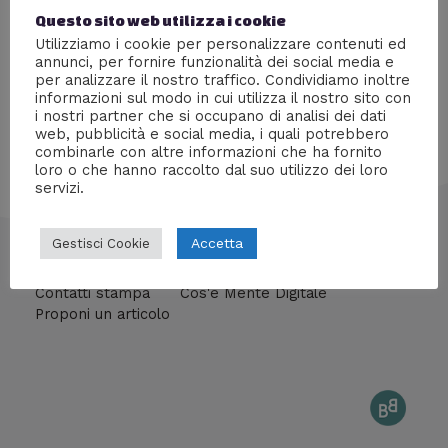
Entra nel folle mondo del più elusivo e subdolo seriale
Questo sito web utilizza i cookie
killer occidentale
Utilizziamo i cookie per personalizzare contenuti ed
annunci, per fornire funzionalità dei social media e
per analizzare il nostro traffico. Condividiamo inoltre
informazioni sul modo in cui utilizza il nostro sito con
i nostri partner che si occupano di analisi dei dati
web, pubblicità e social media, i quali potrebbero
combinarle con altre informazioni che ha fornito
loro o che hanno raccolto dal suo utilizzo dei loro
servizi.
Accetta
Gestisci Cookie
info@mentedigitale.org
Contatti stampa
Cos'è Mente Digitale
Proponi un articolo