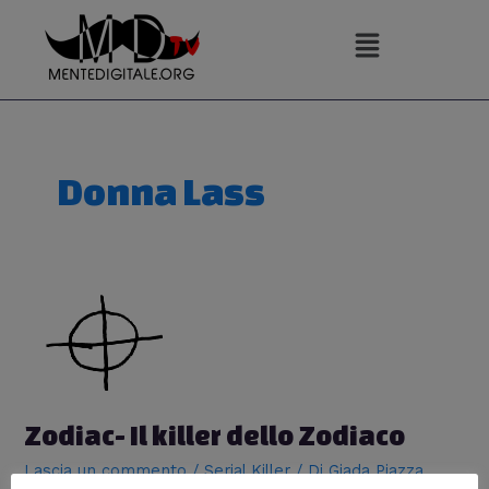
Vai
al
contenuto
Donna Lass
Zodiac- Il killer dello Zodiaco
Lascia un commento
/
Serial Killer
/ Di
Giada Piazza