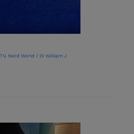
 TV
,
Nerd World
/ Di
William J