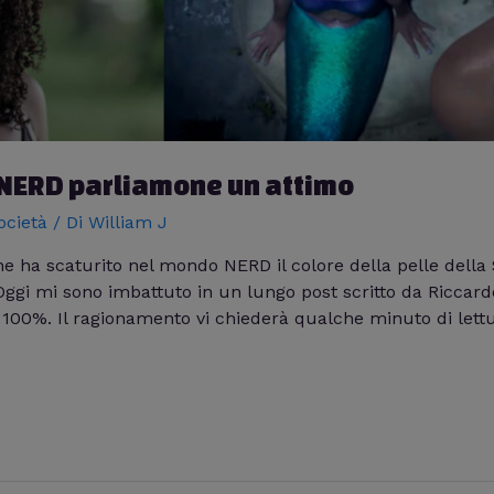
. NERD parliamone un attimo
ocietà
/ Di
William J
 ha scaturito nel mondo NERD il colore della pelle della S
gi mi sono imbattuto in un lungo post scritto da Riccard
 100%. Il ragionamento vi chiederà qualche minuto di lett