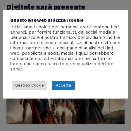
Digitale sarà presente
Lascia un commento
/
Eventi
,
Nerd World
/ Di
William J
Questo sito web utilizza i cookie
Copriremo l’evento dedicato alla sfera nerd più famoso
Utilizziamo i cookie per personalizzare contenuti ed
annunci, per fornire funzionalità dei social media e
al mondo: Robert Englund, John Rhys–Davies, Billy
per analizzare il nostro traffico. Condividiamo inoltre
Boyd, Chris Judge… la lista degli ospiti è davvero
informazioni sul modo in cui utilizza il nostro sito con
cicciona succulenta.
i nostri partner che si occupano di analisi dei dati
web, pubblicità e social media, i quali potrebbero
combinarle con altre informazioni che ha fornito
loro o che hanno raccolto dal suo utilizzo dei loro
servizi.
Accetta
Gestisci Cookie