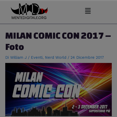
Vai
al
contenuto
Navigazione
articoli
MILAN COMIC CON 2017 –
Foto
Di
William J
/
Eventi
,
Nerd World
/
24 Dicembre 2017