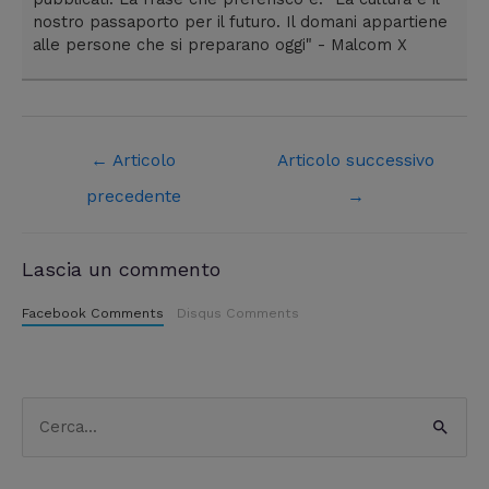
nostro passaporto per il futuro. Il domani appartiene
alle persone che si preparano oggi" - Malcom X
←
Articolo
Articolo successivo
precedente
→
Lascia un commento
Facebook Comments
Disqus Comments
C
C
a
e
t