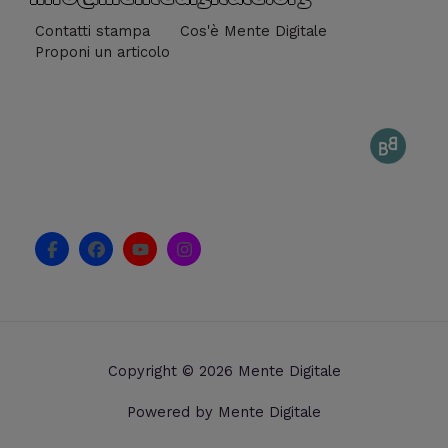
Contatti stampa
Cos'è Mente Digitale
Proponi un articolo
F
F
Y
I
a
a
o
n
c
c
u
s
e
e
t
t
b
b
u
a
o
o
b
g
o
o
e
r
k
k
a
Copyright © 2026 Mente Digitale
-
m
f
Powered by Mente Digitale