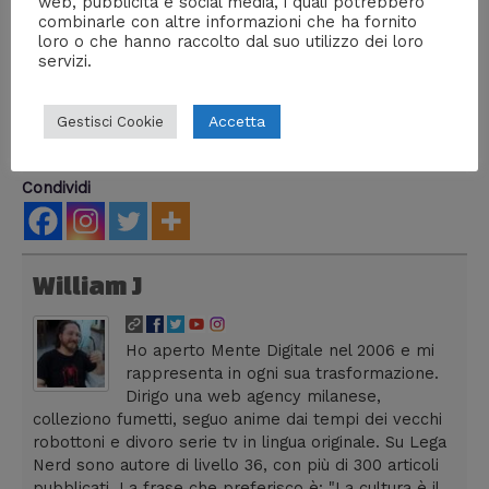
web, pubblicità e social media, i quali potrebbero
combinarle con altre informazioni che ha fornito
loro o che hanno raccolto dal suo utilizzo dei loro
servizi.
Accetta
Gestisci Cookie
Condividi
William J
Ho aperto Mente Digitale nel 2006 e mi
rappresenta in ogni sua trasformazione.
Dirigo una web agency milanese,
colleziono fumetti, seguo anime dai tempi dei vecchi
robottoni e divoro serie tv in lingua originale. Su Lega
Nerd sono autore di livello 36, con più di 300 articoli
pubblicati. La frase che preferisco è: "La cultura è il