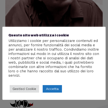
Questo sito web utilizza i cookie
Gerard John Schaefer JR. – Il
Utilizziamo i cookie per personalizzare contenuti ed
annunci, per fornire funzionalità dei social media e
carnefice
per analizzare il nostro traffico. Condividiamo inoltre
informazioni sul modo in cui utilizza il nostro sito con
Lascia un commento
/
Serial Killer
/ Di
Giada Piazza
i nostri partner che si occupano di analisi dei dati
web, pubblicità e social media, i quali potrebbero
La storia di Gerard John Schaefer jr. chiamato anche il
combinarle con altre informazioni che ha fornito
Carnefice
loro o che hanno raccolto dal suo utilizzo dei loro
servizi.
Accetta
Gestisci Cookie