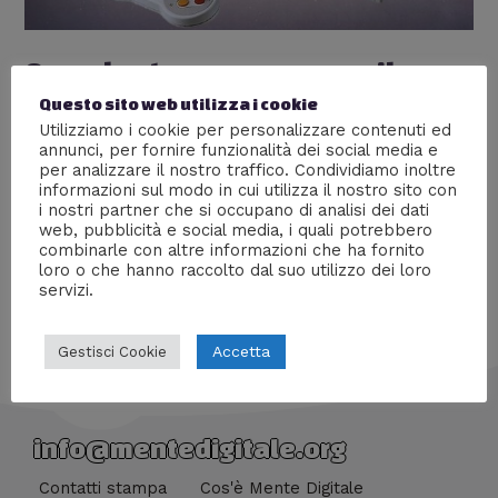
Quando stava per nascere il
“Super Nintendo Playstation”
Questo sito web utilizza i cookie
Utilizziamo i cookie per personalizzare contenuti ed
Lascia un commento
/
Nerd World
,
Retrogame
,
annunci, per fornire funzionalità dei social media e
Videogiochi
/ Di
William J
per analizzare il nostro traffico. Condividiamo inoltre
informazioni sul modo in cui utilizza il nostro sito con
La storia di un prototipo mai prodotto in serie
i nostri partner che si occupano di analisi dei dati
web, pubblicità e social media, i quali potrebbero
combinarle con altre informazioni che ha fornito
loro o che hanno raccolto dal suo utilizzo dei loro
servizi.
Accetta
Gestisci Cookie
info@mentedigitale.org
Contatti stampa
Cos'è Mente Digitale