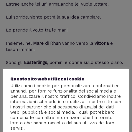
Estrae anche lei un’ arma,anche lei vuole lottare.
Lui sorride,niente potrà la sua idea cambiare.
Le prende il volto tra le mani.
Insieme, nel
Mare di Rhun
vanno verso la
vittoria
e
tesori immani.
Sono gli
Easterlings
, uomini e donne sullo stesso piano.
Questo sito web utilizza i cookie
Utilizziamo i cookie per personalizzare contenuti ed
annunci, per fornire funzionalità dei social media e
per analizzare il nostro traffico. Condividiamo inoltre
informazioni sul modo in cui utilizza il nostro sito con
i nostri partner che si occupano di analisi dei dati
web, pubblicità e social media, i quali potrebbero
combinarle con altre informazioni che ha fornito
loro o che hanno raccolto dal suo utilizzo dei loro
servizi.