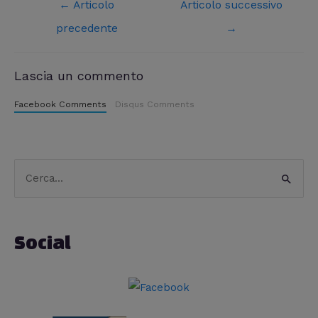
←
Articolo
Articolo successivo
precedente
→
Lascia un commento
Facebook Comments
Disqus Comments
C
C
a
e
t
r
e
Social
c
g
a
o
:
r
i