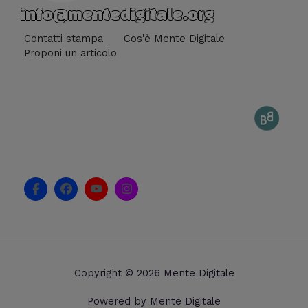
info@mentedigitale.org
Contatti stampa
Cos'è Mente Digitale
Proponi un articolo
F
F
Y
I
a
a
o
n
c
c
u
s
e
e
t
t
b
b
u
a
o
o
b
g
o
o
e
r
k
k
a
Copyright © 2026 Mente Digitale
-
m
f
Powered by Mente Digitale