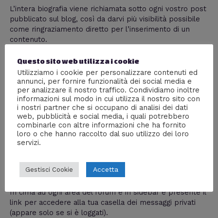
L’intera biografia viene richiamata sotto ogni vostro post
pubblicato sul blog, così da darvi più visibilità possibile
come ringraziamento diretto per l’inserimento di un
contenuto.
Il ragionamento è: un visitatore legge il vostro articolo—
>lo trova interessante—>per affinità di interesse viene
Questo sito web utilizza i cookie
a trovarvi sul vostro blog personale.
Utilizziamo i cookie per personalizzare contenuti ed
annunci, per fornire funzionalità dei social media e
per analizzare il nostro traffico. Condividiamo inoltre
Ad esempio la mia scheda utente è
questa
.
informazioni sul modo in cui utilizza il nostro sito con
i nostri partner che si occupano di analisi dei dati
MESSAGGI PRIVATI
web, pubblicità e social media, i quali potrebbero
combinarle con altre informazioni che ha fornito
loro o che hanno raccolto dal suo utilizzo dei loro
Ho installato una piattaforma che permette di
servizi.
scambiarvi messaggi privati tra utenti. Alla sinistra di ogni
commento (sotto il vostro avatar), c’è il link con scritto
Accetta
Gestisci Cookie
“Messaggio privato”.
In cima ad ogni area del forum e in sidebar è presente il
link per accedere alla tua casella dei messaggi privati
(appare solo se si è loggati).