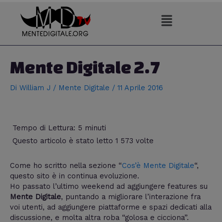
Vai
al
contenuto
Navigazione
articoli
Mente Digitale 2.7
Di
William J
/
Mente Digitale
/
11 Aprile 2016
Tempo di Lettura:
5
minuti
Questo articolo è stato letto 1 573 volte
Come ho scritto nella sezione “
Cos’è Mente Digitale
“,
questo sito è in continua evoluzione.
Ho passato l’ultimo weekend ad aggiungere features su
Mente Digitale
, puntando a migliorare l’interazione fra
voi utenti, ad aggiungere piattaforme e spazi dedicati alla
discussione, e molta altra roba “golosa e cicciona”.