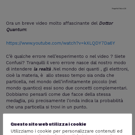
Ora un breve video molto affascinante del
Dottor
Quantum
:
https://www.youtube.com/watch?v=kXLQDY7Da6Y
C’è qualche errore nell’esperimento o nel video ? Siete
Confusi? Tranquilli il vero errore nasce dal nostro modo
di intendere
la realtà
.Nel mondo dei quanti , gli elettroni,
cioè la materia, è allo stesso tempo sia onda che
particella, nel mondo dell’infinitamente piccolo (nel
mondo quantico) essi sono due concetti complementari.
Dobbiamo pensarli come due facce della stessa
medaglia, più precisamente l’onda indica la probabilità
che una particella si trovi in un punto.
Questo sito web utilizza i cookie
Utilizziamo i cookie per personalizzare contenuti ed