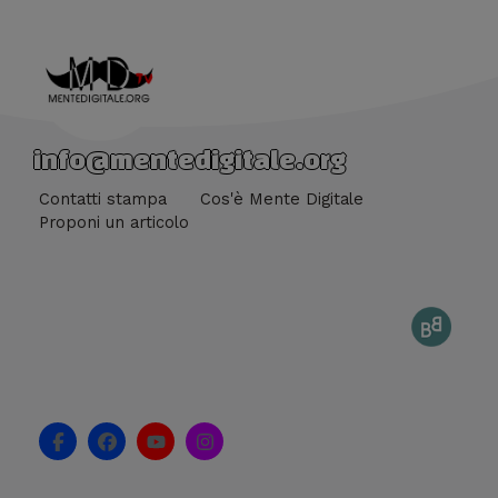
info@mentedigitale.org
Contatti stampa
Cos'è Mente Digitale
Proponi un articolo
F
F
Y
I
a
a
o
n
c
c
u
s
e
e
t
t