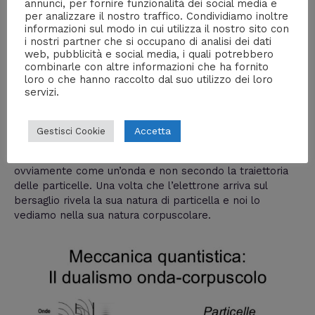
annunci, per fornire funzionalità dei social media e
per analizzare il nostro traffico. Condividiamo inoltre
informazioni sul modo in cui utilizza il nostro sito con
i nostri partner che si occupano di analisi dei dati
web, pubblicità e social media, i quali potrebbero
combinarle con altre informazioni che ha fornito
loro o che hanno raccolto dal suo utilizzo dei loro
servizi.
Fino a quando l’elettrone non si rivela sul bersaglio esso
non si trova mai in un punto preciso dello spazio, ma
Accetta
Gestisci Cookie
esiste in uno stato probabilistico astratto descritto
appunto dall’onda di probabilità, che si propaga
ovviamente come un’onda e non secondo la traiettoria
delle particelle. Una volta che l’elettrone arriva sul
bersaglio rivela la sua natura di particella e noi lo
vediamo nella sua natura corpuscolare.