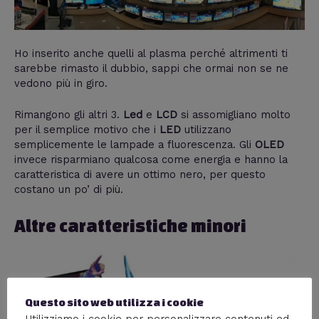
Ho inserito anche quelli al plasma perché altrimenti ti
sarebbe rimasto il dubbio, sappi che ormai non se ne
vedono più in giro.
Rimangono gli altri 3.
Led
e
LCD
si assomigliano molto
per il semplice motivo che i
LED
utilizzano
semplicemente le lampade a fluorescenza. Gli
OLED
invece risparmiano qualcosa come energia e hanno la
caratteristica di avere un ottimo nero, per questo
costano un po’ di più.
Altre caratteristiche minori
Questo sito web utilizza i cookie
Utilizziamo i cookie per personalizzare contenuti ed