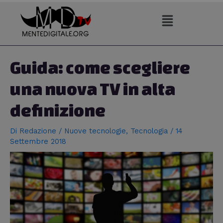
Vai
al
contenuto
Navigazione
articoli
Guida: come scegliere
una nuova TV in alta
definizione
Di
Redazione
/
Nuove tecnologie
,
Tecnologia
/
14
Settembre 2018