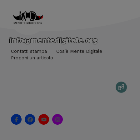
info@mentedigitale.org
Contatti stampa
Cos'è Mente Digitale
Proponi un articolo
F
F
Y
I
a
a
o
n
c
c
u
s
e
e
t
t
b
b
u
a