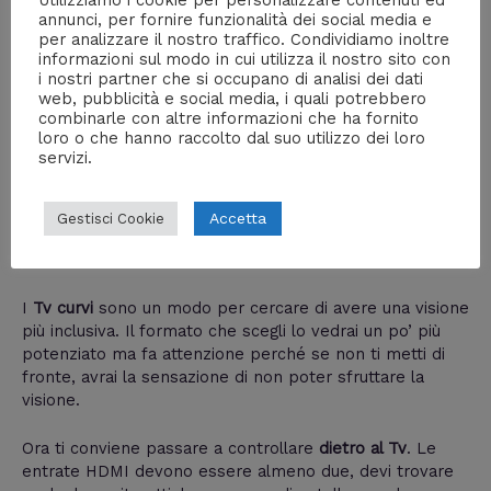
annunci, per fornire funzionalità dei social media e
per analizzare il nostro traffico. Condividiamo inoltre
informazioni sul modo in cui utilizza il nostro sito con
i nostri partner che si occupano di analisi dei dati
web, pubblicità e social media, i quali potrebbero
combinarle con altre informazioni che ha fornito
loro o che hanno raccolto dal suo utilizzo dei loro
servizi.
Sei interessato al
3d
? hanno fatto un po’ di rumore e poi
sono ritornati nell’oblio, nemmeno su Sky c’è più il
canale apposito per la trasmissione 3d. Devi essere un
Accetta
Gestisci Cookie
amante di questo genere poiché dopo un po’ le
sensazioni possono non essere così piacevoli.
I
Tv curvi
sono un modo per cercare di avere una visione
più inclusiva. Il formato che scegli lo vedrai un po’ più
potenziato ma fa attenzione perché se non ti metti di
fronte, avrai la sensazione di non poter sfruttare la
visione.
Ora ti conviene passare a controllare
dietro al Tv
. Le
entrate HDMI devono essere almeno due, devi trovare