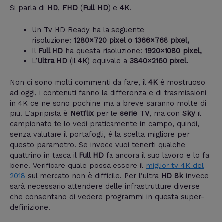
Si parla di
HD
,
FHD
(
Full
HD
) e
4K
.
Un Tv HD Ready ha la seguente
risoluzione:
1280×720 pixel o 1366×768 pixel,
Il
Full HD
ha questa risoluzione:
1920×1080 pixel,
L’
Ultra HD
(il
4K
) equivale a
3840×2160 pixel.
Non ci sono molti commenti da fare, il
4K
è mostruoso
ad oggi, i contenuti fanno la differenza e di trasmissioni
in 4K ce ne sono pochine ma a breve saranno molte di
più. L’apripista è
Netflix
per le
serie TV
, ma con
Sky
il
campionato te lo vedi praticamente in campo, quindi,
senza valutare il portafogli, è la scelta migliore per
questo parametro. Se invece vuoi tenerti qualche
quattrino in tasca il
Full HD
fa ancora il suo lavoro e lo fa
bene. Verificare quale possa essere il
miglior tv 4K del
2018
sul mercato non è difficile. Per l’ultra
HD 8k
invece
sarà necessario attendere delle infrastrutture diverse
che consentano di vedere programmi in questa super-
definizione.