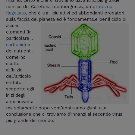
marino, certo è che ci troviamo davanti al più grande
nemico del Cafeteria roenbergensis, un
protozoo
flagellato
, che è tra i più attivi ed abbondanti predatori
sulla faccia del pianeta ed è
fondamentale per il ciclo di
alcuni
elementi (in
particolare il
carbonio
) e
dei nutrienti.
Come ho
scritto
all’inizio
dell’articolo
è stato
scoperto agli
inizi degli
anni novanta,
ma solamente dopo vent’anni siamo giunti alla
conclusione che ci troviamo d’innanzi al secondo virus
più grande del mondo.