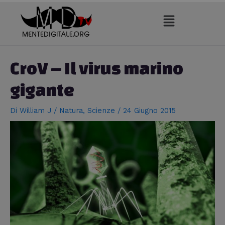
Vai
al
contenuto
Navigazione
articoli
CroV – Il virus marino
gigante
Di
William J
/
Natura
,
Scienze
/
24 Giugno 2015