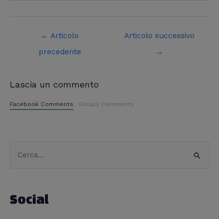
←
Articolo
Articolo successivo
precedente
→
Lascia un commento
Facebook Comments
Disqus Comments
C
C
a
e
t
r
e
Social
c
g
a