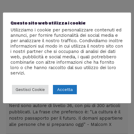
Articolo pubblicato su Lega Nerd.
Questo sito web utilizza i cookie
Condividi
Utilizziamo i cookie per personalizzare contenuti ed
annunci, per fornire funzionalità dei social media e
per analizzare il nostro traffico. Condividiamo inoltre
informazioni sul modo in cui utilizza il nostro sito con
i nostri partner che si occupano di analisi dei dati
William J
web, pubblicità e social media, i quali potrebbero
combinarle con altre informazioni che ha fornito
loro o che hanno raccolto dal suo utilizzo dei loro
servizi.
Ho aperto Mente Digitale nel 2006 e mi
rappresenta in ogni sua trasformazione.
Dirigo una web agency milanese,
Accetta
Gestisci Cookie
colleziono fumetti, seguo anime dai tempi dei vecchi
robottoni e divoro serie tv in lingua originale. Su Lega
Nerd sono autore di livello 36, con più di 300 articoli
pubblicati. La frase che preferisco è: "La cultura è il
nostro passaporto per il futuro. Il domani appartiene
alle persone che si preparano oggi" - Malcom X