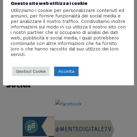
Questo sito web utilizza i cookie
Utilizziamo i cookie per personalizzare contenuti ed
Lascia un commento
annunci, per fornire funzionalità dei social media e
per analizzare il nostro traffico. Condividiamo inoltre
Facebook Comments
Disqus Comments
informazioni sul modo in cui utilizza il nostro sito con
i nostri partner che si occupano di analisi dei dati
web, pubblicità e social media, i quali potrebbero
combinarle con altre informazioni che ha fornito
loro o che hanno raccolto dal suo utilizzo dei loro
C
servizi.
C
a
e
t
Accetta
Gestisci Cookie
r
e
Social
c
g
a
o
:
r
i
e