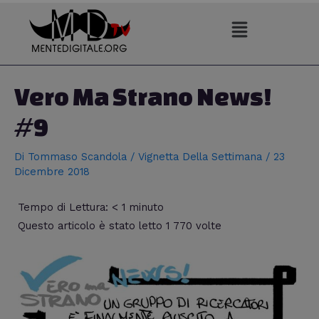
Vai
al
contenuto
Navigazione
articoli
Vero Ma Strano News!
#9
Di
Tommaso Scandola
/
Vignetta Della Settimana
/
23
Dicembre 2018
Tempo di Lettura:
< 1
minuto
Questo articolo è stato letto 1 770 volte