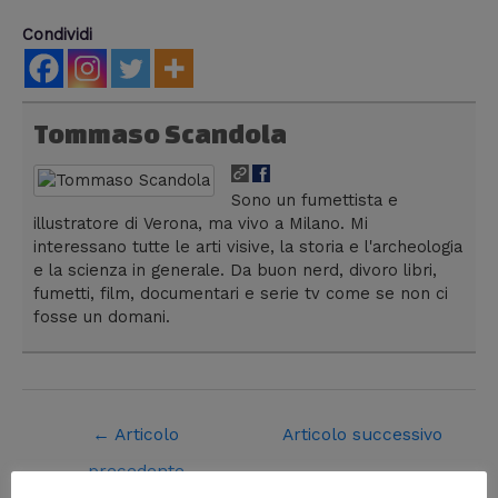
Condividi
Tommaso Scandola
Sono un fumettista e
illustratore di Verona, ma vivo a Milano. Mi
interessano tutte le arti visive, la storia e l'archeologia
e la scienza in generale. Da buon nerd, divoro libri,
fumetti, film, documentari e serie tv come se non ci
fosse un domani.
←
Articolo
Articolo successivo
precedente
→