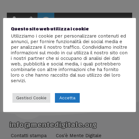
Questo sito web utilizza i cookie
Utilizziamo i cookie per personalizzare contenuti ed
annunci, per fornire funzionalità dei social media e
This user has not made any comments.
per analizzare il nostro traffico. Condividiamo inoltre
informazioni sul modo in cui utilizza il nostro sito con
i nostri partner che si occupano di analisi dei dati
web, pubblicità e social media, i quali potrebbero
combinarle con altre informazioni che ha fornito
loro o che hanno raccolto dal suo utilizzo dei loro
servizi.
Accetta
Gestisci Cookie
info@mentedigitale.org
Contatti stampa
Cos'è Mente Digitale