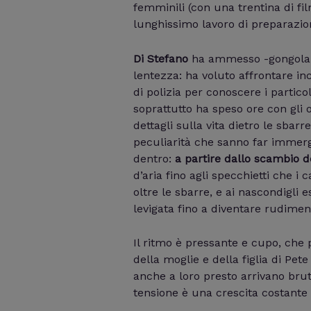
femminili (con una trentina di fil
lunghissimo lavoro di preparazio
Di Stefano
ha ammesso -gongoland
lentezza: ha voluto affrontare inc
di polizia per conoscere i partico
soprattutto ha speso ore con gli o
dettagli sulla vita dietro le sbarre
peculiarità che sanno far immerge
dentro:
a partire dallo scambio de
d’aria fino agli specchietti che i 
oltre le sbarre, e ai nascondigli
levigata fino a diventare rudimen
Il ritmo è pressante e cupo, che 
della moglie e della figlia di Pet
anche a loro presto arrivano brut
tensione è una crescita costante f