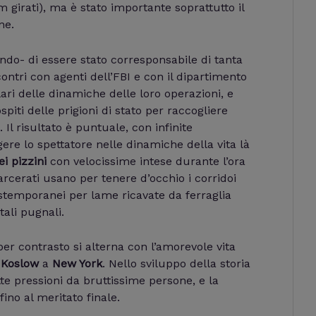
m girati), ma è stato importante soprattutto il
ne.
o- di essere stato corresponsabile di tanta
ontri con agenti dell’FBI e con il dipartimento
lari delle dinamiche delle loro operazioni, e
spiti delle prigioni di stato per raccogliere
. Il risultato è puntuale, con infinite
re lo spettatore nelle dinamiche della vita là
i pizzini
con velocissime intese durante l’ora
carcerati usano per tenere d’occhio i corridoi
 estemporanei per lame ricavate da ferraglia
tali pugnali.
per contrasto si alterna con l’amorevole vita
e
Koslow
a
New York
. Nello sviluppo della storia
te pressioni da bruttissime persone, e la
ino al meritato finale.