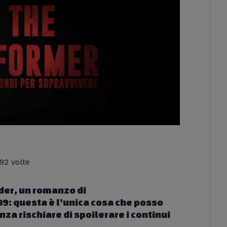
792 volte
nder, un romanzo di
: questa è l’unica cosa che posso
za rischiare di spoilerare i continui