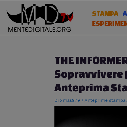
Vai
al
STAMPA
A
contenuto
ESPERIMEN
Navigazione
THE INFORMER:
articoli
Sopravvivere
Anteprima St
Di
xmas979
/
Anteprime stampa