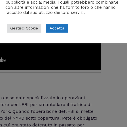
pubblicità e social media, i quali potrebbero combinarle
con altre informazioni che ha fornito loro o che hanno
raccolto dal suo utilizzo dei loro servizi.
Accetta
Gestisci Cookie
 ex soldato specializzato in operazioni
re per l’FBI per smantellare il traffico di
York. Quando l’operazione dell’FBI si mette
to del NYPD sotto copertura, Pete è obbligato
 in cui era stato detenuto in passato per