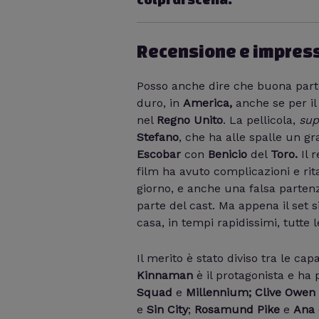
Recensione e impress
Posso anche dire che buona parte 
duro, in
America,
anche se per il
nel
Regno Unito
. La pellicola,
sup
Stefano
, che ha alle spalle un gr
Escobar
con
Benicio
del
Toro.
Il 
film ha avuto complicazioni e rita
giorno, e anche una falsa partenz
parte del cast. Ma appena il set si
casa, in tempi rapidissimi, tutte 
Il merito è stato diviso tra le cap
Kinnaman
è il protagonista e ha p
Squad
e
Millennium;
Clive Owen
e
Sin City
;
Rosamund Pike
e
Ana