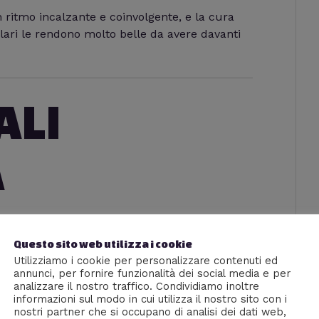
n ritmo incalzante e coinvolgente, e la cura
colari le rendono molto belle da avere davanti
ALI
A
Questo sito web utilizza i cookie
Utilizziamo i cookie per personalizzare contenuti ed
annunci, per fornire funzionalità dei social media e per
analizzare il nostro traffico. Condividiamo inoltre
informazioni sul modo in cui utilizza il nostro sito con i
nostri partner che si occupano di analisi dei dati web,